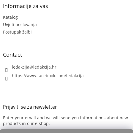
t
Informacije za vas
e
Katalog
r
Uvjeti poslovanja
Postupak žalbi
Contact
ledakcija
@
ledakcija.hr
https://www.facebook.com/ledakcija
Enter your email and we will send you informations about new
products in our e-shop.