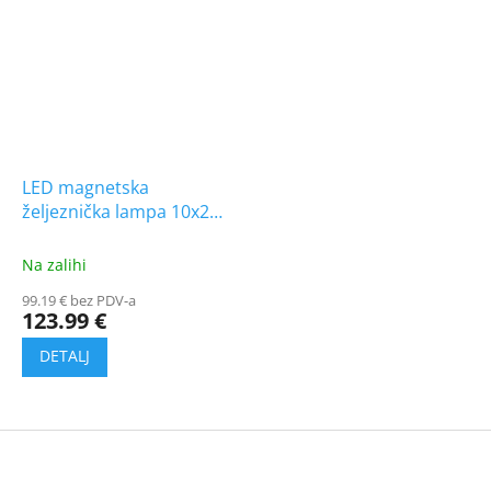
LED magnetska
željeznička lampa 10x2W
24V
Na zalihi
99.19 € bez PDV-a
123.99 €
F
o
o