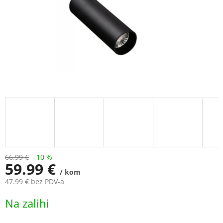
66.99 €
–10 %
59.99 €
/ kom
47.99 € bez PDV-a
Measure
Na zalihi
price: