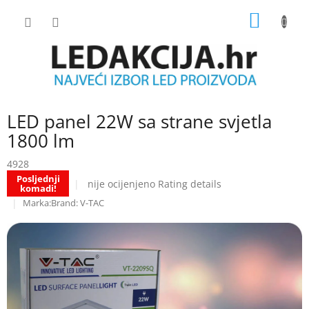
Skip
SHOPP
to
content
CART
LED panel 22W sa strane svjetla
1800 lm
4928
Posljednji
The
nije ocijenjeno
Rating details
komadi!
average
Brand:
V-TAC
product
rating
is
0.0
out
of
5
stars.