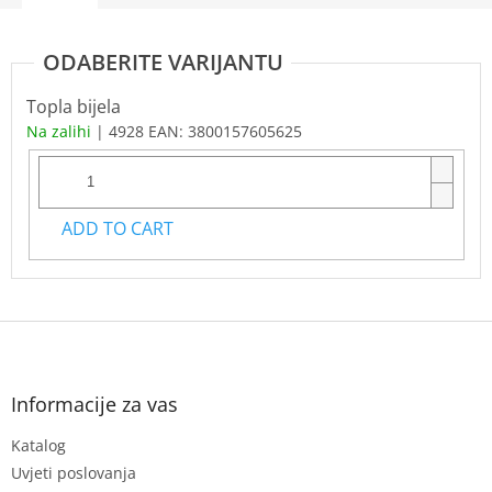
Topla bijela
Na zalihi
| 4928
EAN:
3800157605625
ADD TO CART
F
o
o
t
Informacije za vas
e
Katalog
r
Uvjeti poslovanja