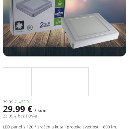
39.99 €
–25 %
29.99 €
/ kom
23.99 € bez PDV-a
Measure
LED panel s 120 ° zračenja kuta i protoka svjetlosti 1800
lm.