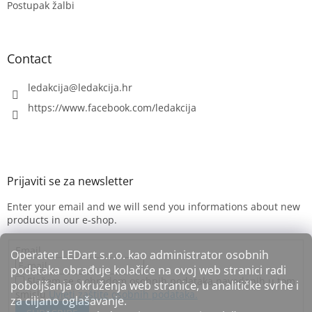
Postupak žalbi
Contact
ledakcija
@
ledakcija.hr
https://www.facebook.com/ledakcija
Enter your email and we will send you informations about new
products in our e-shop.
Email
Operater LEDart s.r.o. kao administrator osobnih
podataka obrađuje kolačiće na ovoj web stranici radi
Slažem se s obradom osobnih podataka navedenih u tom
poboljšanja okruženja web stranice, u analitičke svrhe i
smislu
Uvjeti zaštite osobnih podataka.
za ciljano oglašavanje.