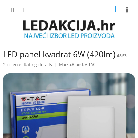
Skip
SHOPP
to
content
CART
LED panel kvadrat 6W (420lm)
4863
The
2 ocjenas
Rating details
Brand:
V-TAC
average
product
rating
is
5.0
out
of
5
stars.