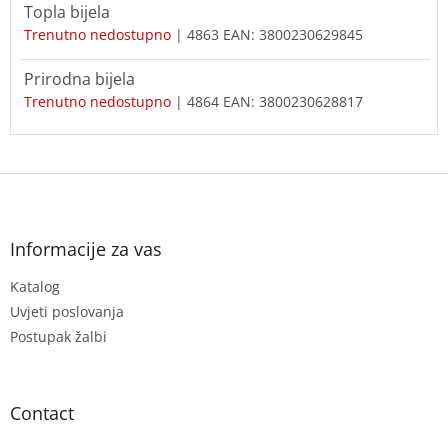
Topla bijela
Trenutno nedostupno
| 4863
EAN:
3800230629845
Prirodna bijela
Trenutno nedostupno
| 4864
EAN:
3800230628817
F
o
o
t
Informacije za vas
e
Katalog
r
Uvjeti poslovanja
Postupak žalbi
Contact