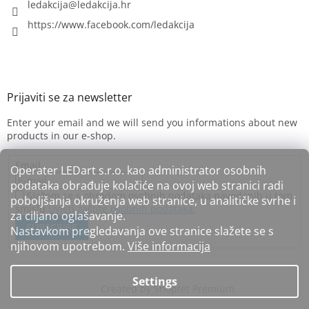
ledakcija
@
ledakcija.hr
https://www.facebook.com/ledakcija
Enter your email and we will send you informations about new
products in our e-shop.
Email
Operater LEDart s.r.o. kao administrator osobnih
podataka obrađuje kolačiće na ovoj web stranici radi
Slažem se s obradom osobnih podataka navedenih u tom
poboljšanja okruženja web stranice, u analitičke svrhe i
smislu
Uvjeti zaštite osobnih podataka.
za ciljano oglašavanje.
SUBSCRIBE
Nastavkom pregledavanja ove stranice slažete se s
njihovom upotrebom.
Više informacija
Settings
Created by Shoptet Premium