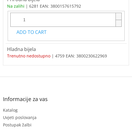
Na zalihi
| 6281
EAN:
3800157615792
ADD TO CART
Hladna bijela
Trenutno nedostupno
| 4759
EAN:
3800230622969
F
o
o
t
Informacije za vas
e
Katalog
r
Uvjeti poslovanja
Postupak žalbi