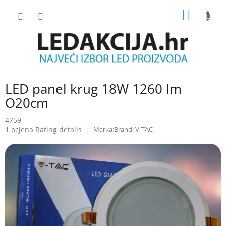
Skip
SHOPP
to
content
CART
LED panel krug 18W 1260 lm
O20cm
4759
The
1 ocjena
Rating details
Brand:
V-TAC
average
product
rating
is
5.0
out
of
5
stars.