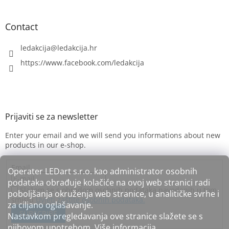
Contact
ledakcija
@
ledakcija.hr
https://www.facebook.com/ledakcija
Enter your email and we will send you informations about new
products in our e-shop.
Email
Operater LEDart s.r.o. kao administrator osobnih
podataka obrađuje kolačiće na ovoj web stranici radi
Slažem se s obradom osobnih podataka navedenih u tom
poboljšanja okruženja web stranice, u analitičke svrhe i
smislu
Uvjeti zaštite osobnih podataka.
za ciljano oglašavanje.
SUBSCRIBE
Nastavkom pregledavanja ove stranice slažete se s
njihovom upotrebom.
Više informacija