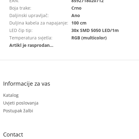
EAN
:
8592718020712
Boja trake
:
Crno
Daljinski upravljač
:
Ano
Duljina kabela za napajanje
:
100 cm
LED čip tip
:
30x SMD 5050 LED/1m
Temperatura svjetla
:
RGB (multicolor)
F
o
o
t
Informacije za vas
e
Katalog
r
Uvjeti poslovanja
Postupak žalbi
Contact