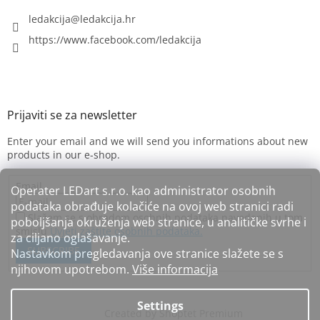
ledakcija
@
ledakcija.hr
https://www.facebook.com/ledakcija
Enter your email and we will send you informations about new
products in our e-shop.
Email
Operater LEDart s.r.o. kao administrator osobnih
podataka obrađuje kolačiće na ovoj web stranici radi
Slažem se s obradom osobnih podataka navedenih u tom
poboljšanja okruženja web stranice, u analitičke svrhe i
smislu
Uvjeti zaštite osobnih podataka.
za ciljano oglašavanje.
SUBSCRIBE
Nastavkom pregledavanja ove stranice slažete se s
njihovom upotrebom.
Više informacija
Settings
Created by Shoptet Premium