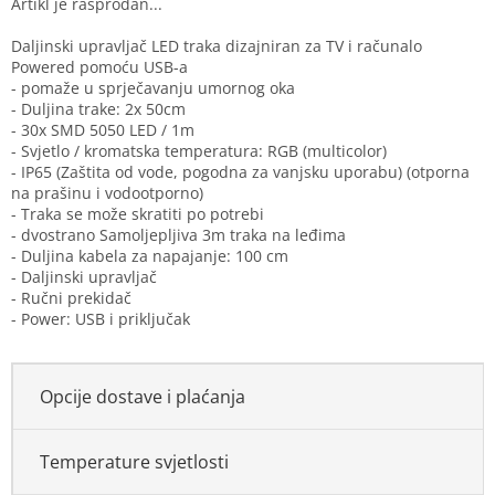
Daljinski upravljač LED traka dizajniran za TV i računalo
Powered pomoću USB-a
- pomaže u sprječavanju umornog oka
- Duljina trake: 2x 50cm
- 30x SMD 5050 LED / 1m
- Svjetlo / kromatska temperatura: RGB (multicolor)
- IP65 (Zaštita od vode, pogodna za vanjsku uporabu) (otporna
na prašinu i vodootporno)
- Traka se može skratiti po potrebi
- dvostrano Samoljepljiva 3m traka na leđima
- Duljina kabela za napajanje: 100 cm
- Daljinski upravljač
- Ručni prekidač
- Power: USB i priključak
Opcije dostave i plaćanja
Temperature svjetlosti