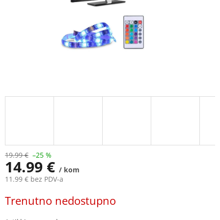
19.99 €
–25 %
14.99 €
/ kom
11.99 € bez PDV-a
Measure
Trenutno nedostupno
price: