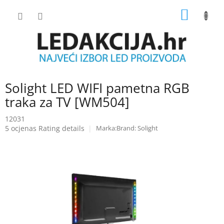
Skip
SHOPP
to
content
CART
Solight LED WIFI pametna RGB
traka za TV [WM504]
12031
The
5 ocjenas
Rating details
Brand:
Solight
average
product
rating
is
5.0
out
of
5
stars.