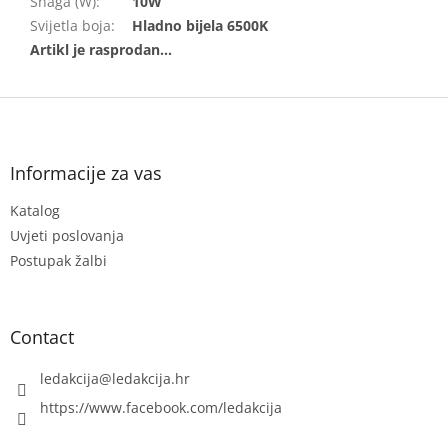
Snaga (W)
:
10W
Svijetla boja
:
Hladno bijela 6500K
F
o
o
t
Informacije za vas
e
Katalog
r
Uvjeti poslovanja
Postupak žalbi
Contact
ledakcija
@
ledakcija.hr
https://www.facebook.com/ledakcija