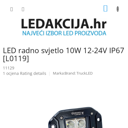
Skip
SHOPP
to
content
CART
LED radno svjetlo 10W 12-24V IP67
[L0119]
11129
The
1 ocjena
Rating details
Brand:
TruckLED
average
product
rating
is
5.0
out
of
5
stars.