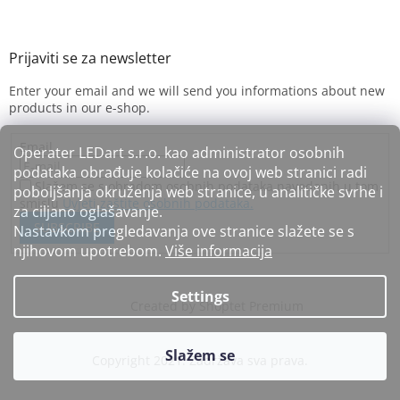
Enter your email and we will send you informations about new
products in our e-shop.
Email
Operater LEDart s.r.o. kao administrator osobnih
podataka obrađuje kolačiće na ovoj web stranici radi
Slažem se s obradom osobnih podataka navedenih u tom
poboljšanja okruženja web stranice, u analitičke svrhe i
smislu
Uvjeti zaštite osobnih podataka.
za ciljano oglašavanje.
SUBSCRIBE
Nastavkom pregledavanja ove stranice slažete se s
njihovom upotrebom.
Više informacija
Settings
Created by Shoptet Premium