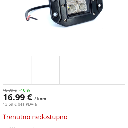
18.99 €
–10 %
16.99 €
/ kom
13.59 € bez PDV-a
Measure
Trenutno nedostupno
price: