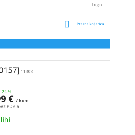
Login
SHOPPING
CART
L0157]
11308
–24 %
99 €
/ kom
bez PDV-a
lihi