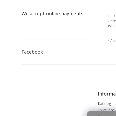
We accept online payments
LED 
- pr
iskl
</ p
Facebook
F
o
o
t
e
Informac
r
Katalog
Uvjeti pos