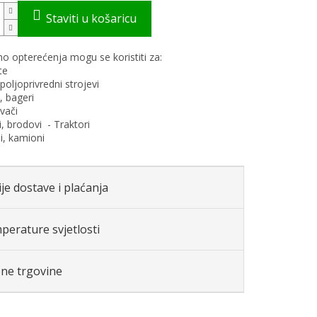
o opterećenja mogu se koristiti za:
te
 poljoprivredni strojevi
e, bageri
vači
i, brodovi - Traktori
i, kamioni
je dostave i plaćanja
perature svjetlosti
ene trgovine