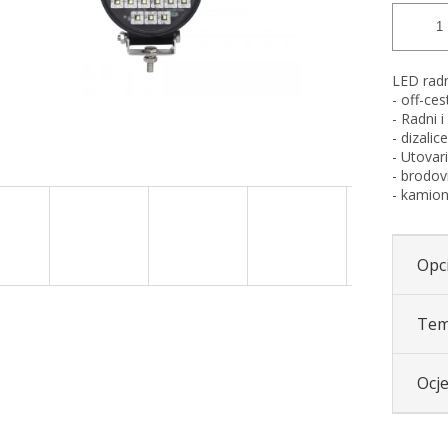
LED radn
- off-ces
- Radni i
- dizalic
- Utovari
- brodov
- kamion
Opci
Tem
Ocj