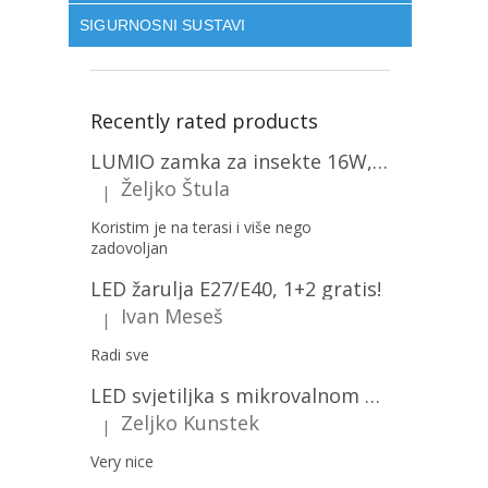
SIGURNOSNI SUSTAVI
Recently rated products
LUMIO zamka za insekte 16W, 1+1 gratis! [MKE004]
Željko Štula
|
The product rating is 5 out of 5 stars.
Koristim je na terasi i više nego
zadovoljan
LED žarulja E27/E40, 1+2 gratis!
Ivan Meseš
|
The product rating is 5 out of 5 stars.
Radi sve
LED svjetiljka s mikrovalnom pećnicom i svjetlosnim senzorom 36W, 3820lm, okrugla, bijeli okvir/2-PACK!
Zeljko Kunstek
|
The product rating is 5 out of 5 stars.
Very nice