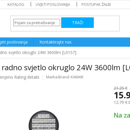
KATALOG
UVJETI POSLOVANJA
POSTUPAK ŽALBI
TRAŽI
jeti poslovanja
Kontaktirajte nas
dno svjetlo okruglo 24W 3600lm [L0157]
 radno svjetlo okruglo 24W 3600lm [
ijenjeno
Rating details
Brand:
KAMAR
e
21.29 €
15.
12.79 € 
Measure
Na za
price: