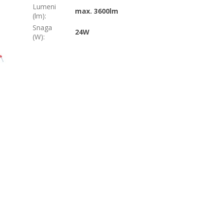
Lumeni
max. 3600lm
(lm)
:
Snaga
24W
(W)
: