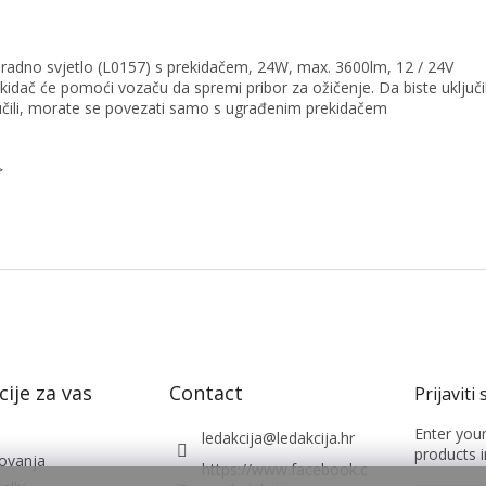
radno svjetlo (L0157) s prekidačem, 24W, max. 3600lm, 12 / 24V
ekidač će pomoći vozaču da spremi pribor za ožičenje. Da biste uključil
jučili, morate se povezati samo s ugrađenim prekidačem
>
ije za vas
Contact
Enter you
ledakcija
@
ledakcija.hr
products i
lovanja
https://www.facebook.c