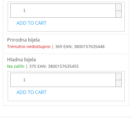
ADD TO CART
Prirodna bijela
Trenutno nedostupno
| 369
EAN:
3800157635448
Hladna bijela
Na zalihi
| 370
EAN:
3800157635455
ADD TO CART
F
o