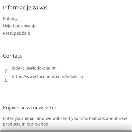
o
t
Informacije za vas
e
Katalog
r
Uvjeti poslovanja
Postupak žalbi
Contact
ledakcija
@
ledakcija.hr
https://www.facebook.com/ledakcija
Enter your email and we will send you informations about new
products in our e-shop.