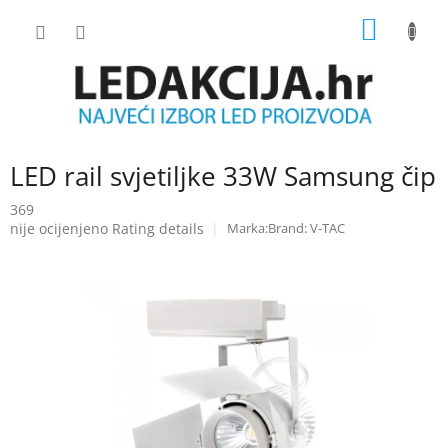
Skip
SHOPP
to
content
CART
LED rail svjetiljke 33W Samsung čip
369
The
nije ocijenjeno
Rating details
Brand:
V-TAC
average
product
rating
is
0.0
out
of
5
stars.