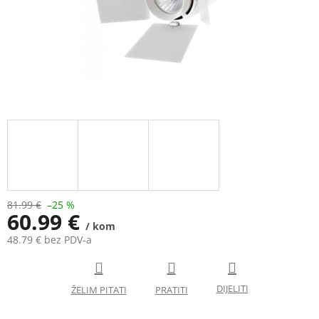
81.99 €
–25 %
60.99 €
/ kom
48.79 € bez PDV-a
Measure
price: