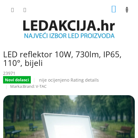
Skip
SHOPP
to
content
CART
LED reflektor 10W, 730lm, IP65,
110°, bijeli
23971
The
nije ocijenjeno
Rating details
Novi dolasci
average
Brand:
V-TAC
product
rating
is
0.0
out
of
5
stars.