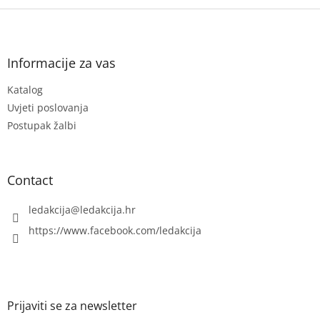
F
o
o
t
Informacije za vas
e
Katalog
r
Uvjeti poslovanja
Postupak žalbi
Contact
ledakcija
@
ledakcija.hr
https://www.facebook.com/ledakcija