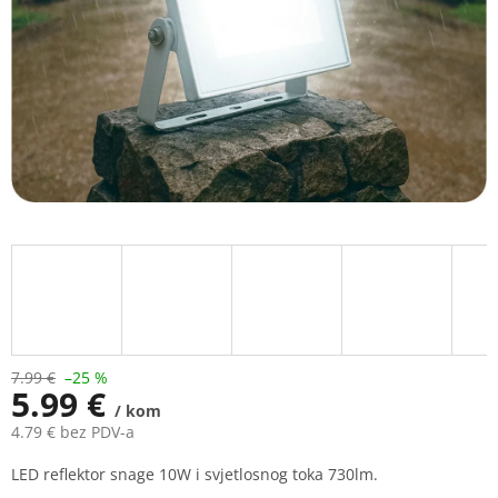
7.99 €
–25 %
5.99 €
/ kom
4.79 € bez PDV-a
Measure
LED reflektor snage 10W i svjetlosnog toka 730lm.
price: