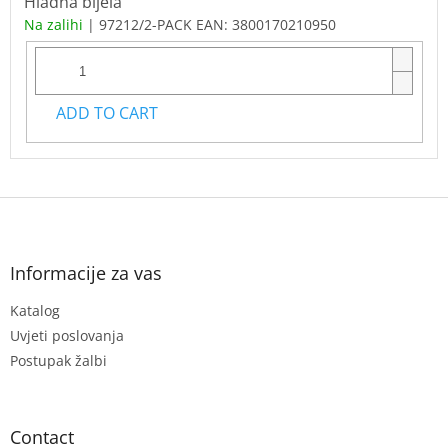
Hladna bijela
Na zalihi
| 97212/2-PACK
EAN:
3800170210950
ADD TO CART
F
o
o
t
Informacije za vas
e
Katalog
r
Uvjeti poslovanja
Postupak žalbi
Contact