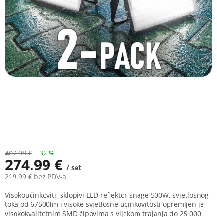
407.98 €
–32 %
274.99 €
/ set
219.99 € bez PDV-a
Measure
Visokoučinkoviti, sklopivi LED reflektor snage 500W, svjetlosnog
price:
toka od 67500lm i visoke svjetlosne učinkovitosti opremljen je
visokokvalitetnim SMD čipovima s vijekom trajanja do 25 000