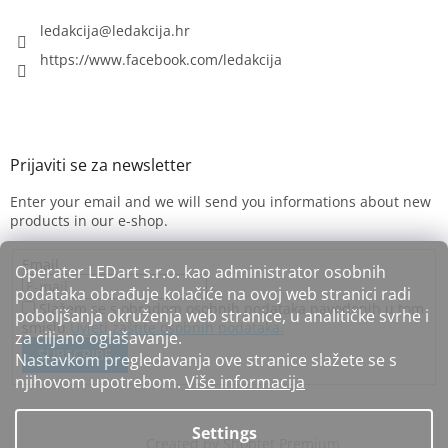
ledakcija
@
ledakcija.hr
https://www.facebook.com/ledakcija
Enter your email and we will send you informations about new
products in our e-shop.
Email
Operater LEDart s.r.o. kao administrator osobnih
podataka obrađuje kolačiće na ovoj web stranici radi
Slažem se s obradom osobnih podataka navedenih u tom
poboljšanja okruženja web stranice, u analitičke svrhe i
smislu
Uvjeti zaštite osobnih podataka.
za ciljano oglašavanje.
SUBSCRIBE
Nastavkom pregledavanja ove stranice slažete se s
njihovom upotrebom.
Više informacija
Settings
Created by Shoptet Premium