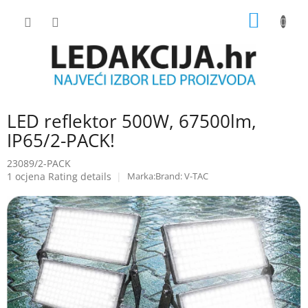
Skip
SHOPP
to
content
CART
LED reflektor 500W, 67500lm,
IP65/2-PACK!
23089/2-PACK
The
1 ocjena
Rating details
Brand:
V-TAC
average
product
rating
is
5.0
out
of
5
stars.