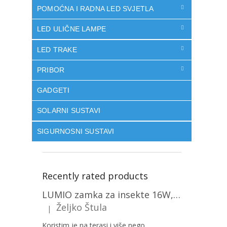
POMOĆNA I RADNA LED SVJETLA
LED ULIČNE LAMPE
LED TRAKE
PRIBOR
GADGETI
SOLARNI SUSTAVI
SIGURNOSNI SUSTAVI
Recently rated products
LUMIO zamka za insekte 16W, 1+1 gratis! [MKE004]
Željko Štula
|
The product rating is 5 out of 5 stars.
Koristim je na terasi i više nego