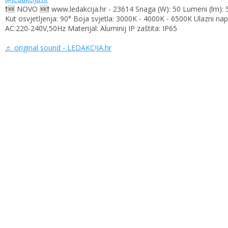
❗🆕 NOVO 🆕❗ www.ledakcija.hr - 23614 Snaga (W): 50 Lumeni (lm):
Kut osvjetljenja: 90° Boja svjetla: 3000K - 4000K - 6500K Ulazni na
AC:220-240V,50Hz Materijal: Aluminij IP zaštita: IP65
♬ original sound - LEDAKCIJA.hr