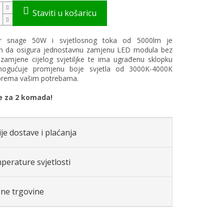
or snage 50W i svjetlosnog toka od 5000lm je
ran da osigura jednostavnu zamjenu LED modula bez
zamjene cijelog svjetiljke te ima ugrađenu sklopku
ogućuje promjenu boje svjetla od 3000K-4000K
prema vašim potrebama.
je za 2 komada!
je dostave i plaćanja
perature svjetlosti
ene trgovine