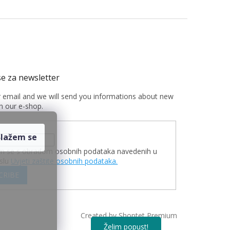
r email and we will send you informations about new
n our e-shop.
m se s obradom osobnih podataka navedenih u
slu
Uvjeti zaštite osobnih podataka.
CRIBE
Created by Shoptet Premium
Želim popust!