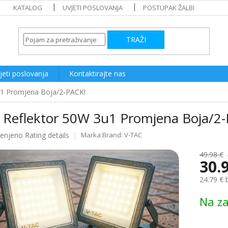
KATALOG
UVJETI POSLOVANJA
POSTUPAK ŽALBI
TRAŽI
jeti poslovanja
Kontaktirajte nas
u1 Promjena Boja/2-PACK!
 Reflektor 50W 3u1 Promjena Boja/2
ijenjeno
Rating details
Brand:
V-TAC
e
49.98 €
30.
24.79 € 
Measure
Na za
price: