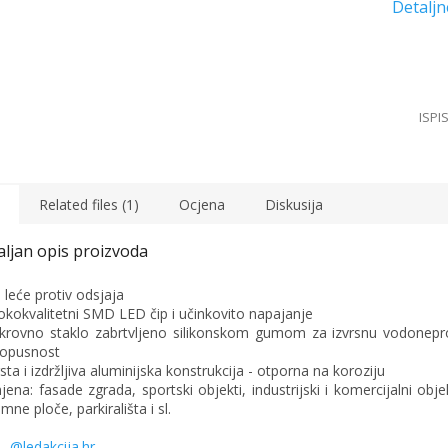
Related files (1)
Ocjena
Diskusija
° leće protiv odsjaja
sokokvalitetni SMD LED čip i učinkovito napajanje
krovno staklo zabrtvljeno silikonskom gumom za izvrsnu vodonepr
opusnost
rsta i izdržljiva aluminijska konstrukcija - otporna na koroziju
ena: fasade zgrada, sportski objekti, industrijski i komercijalni objek
mne ploče, parkirališta i sl.
@ledakcija.hr