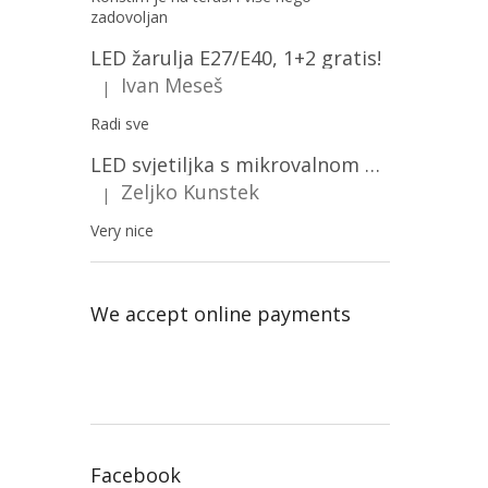
zadovoljan
LED žarulja E27/E40, 1+2 gratis!
Ivan Meseš
|
The product rating is 5 out of 5 stars.
Radi sve
LED svjetiljka s mikrovalnom pećnicom i svjetlosnim senzorom 36W, 3820lm, okrugla, bijeli okvir/2-PACK!
Zeljko Kunstek
|
The product rating is 5 out of 5 stars.
Very nice
We accept online payments
Facebook