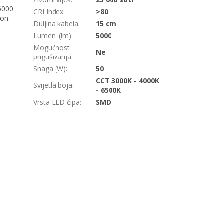
 5000
CRI Index
:
>80
pon:
Duljina kabela
:
15 cm
Lumeni (lm)
:
5000
Mogućnost
Ne
prigušivanja
:
Snaga (W)
:
50
CCT 3000K - 4000K
Svijetla boja
:
- 6500K
Vrsta LED čipa
:
SMD