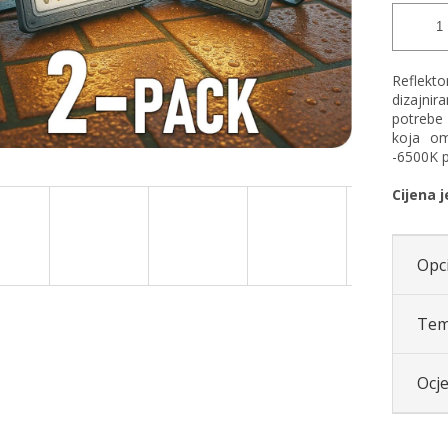
Reflekt
dizajni
potrebe 
koja om
-6500K 
Cijena 
Opci
Tem
Ocj