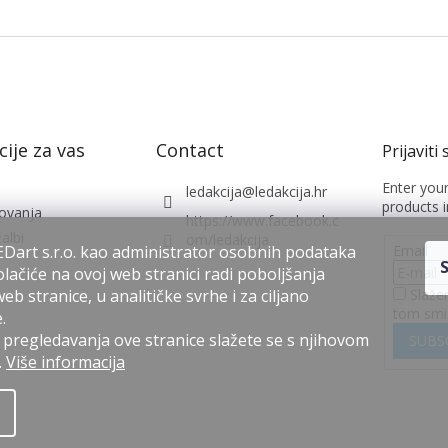
ije za vas
Contact
Enter you
ledakcija
@
ledakcija.hr
products i
lovanja
https://www.facebook.c
albi
om/ledakcija
Email
Dart s.r.o. kao administrator osobnih podataka
lačiće na ovoj web stranici radi poboljšanja
Slaže
b stranice, u analitičke svrhe i za ciljano
tom smi
.
regledavanja ove stranice slažete se s njihovom
SUBS
.
Više informacija