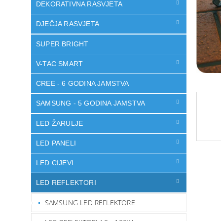
DEKORATIVNA RASVJETA
DJEČJA RASVJETA
SUPER BRIGHT
V-TAC SMART
CREE - 6 GODINA JAMSTVA
SAMSUNG - 5 GODINA JAMSTVA
LED ŽARULJE
LED PANELI
LED CIJEVI
LED REFLEKTORI
SAMSUNG LED REFLEKTORE