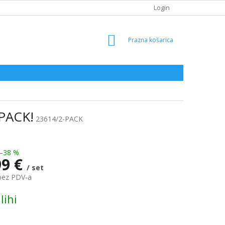
Login
SHOPPING
CART
-PACK!
23614/2-PACK
–38 %
99 €
/ set
bez PDV-a
lihi