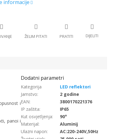
LED reflektori
Jamstvo
:
2 godine
EAN
:
3800170221376
opusnost i
IP zaštita
:
IP65
Kut osvjetljenja
:
90°
ti, panoi i
Materijal
:
Aluminij
Ulazni napon
:
AC:220-240V,50Hz
Životni vijek
:
25 000 sati