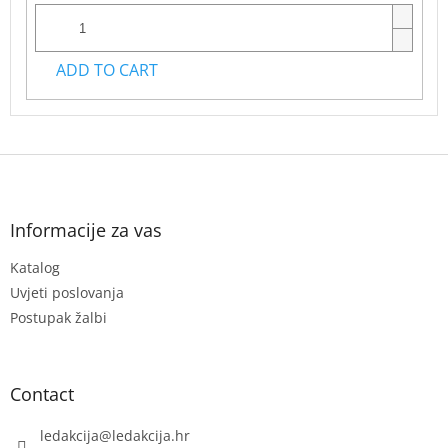
ADD TO CART
F
o
o
t
Informacije za vas
e
Katalog
r
Uvjeti poslovanja
Postupak žalbi
Contact
ledakcija
@
ledakcija.hr