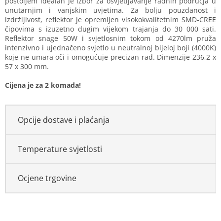
postoljem idealan je izbor za osvjetljavanje radnih područja u
unutarnjim i vanjskim uvjetima. Za bolju pouzdanost i
izdržljivost, reflektor je opremljen visokokvalitetnim SMD-CREE
čipovima s izuzetno dugim vijekom trajanja do 30 000 sati.
Reflektor snage 50W i svjetlosnim tokom od 4270lm pruža
intenzivno i ujednačeno svjetlo u neutralnoj bijeloj boji (4000K)
koje ne umara oči i omogućuje precizan rad. Dimenzije 236,2 x
57 x 300 mm.
Cijena je za 2 komada!
Opcije dostave i plaćanja
Temperature svjetlosti
Ocjene trgovine