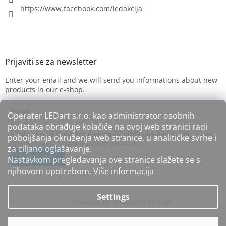
https://www.facebook.com/ledakcija
Enter your email and we will send you informations about new
products in our e-shop.
Email
Operater LEDart s.r.o. kao administrator osobnih
podataka obrađuje kolačiće na ovoj web stranici radi
Slažem se s obradom osobnih podataka navedenih u tom
poboljšanja okruženja web stranice, u analitičke svrhe i
smislu
Uvjeti zaštite osobnih podataka.
za ciljano oglašavanje.
SUBSCRIBE
Nastavkom pregledavanja ove stranice slažete se s
njihovom upotrebom.
Više informacija
Settings
Created by Shoptet Premium