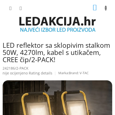
Skip
SHOPP
to
content
CART
LED reflektor sa sklopivim stalkom
50W, 4270lm, kabel s utikačem,
CREE čip/2-PACK!
242186/2-PACK
The
nije ocijenjeno
Rating details
Brand:
V-TAC
average
product
rating
is
0.0
out
of
5