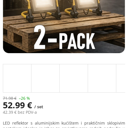
stars.
71.98 €
–26 %
52.99 €
/ set
42.39 € bez PDV-a
Measure
LED reflektor s aluminijskim kućištem i praktičnim sklopivim
price: