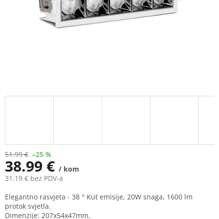
51.99 €
–25 %
38.99 €
/ kom
31.19 € bez PDV-a
Measure
Elegantno rasvjeta - 38 ° Kut emisije, 20W snaga, 1600 lm
price:
protok svjetla.
Dimenzije: 207x54x47mm.