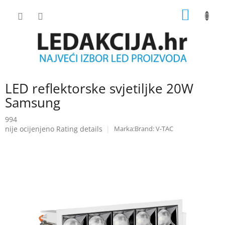
Skip
SHOPP
to
content
CART
LED reflektorske svjetiljke 20W
Samsung
994
The
nije ocijenjeno
Rating details
Brand:
V-TAC
average
product
rating
is
0.0
out
of
5
stars.