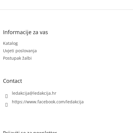
F
o
o
t
Informacije za vas
e
Katalog
r
Uvjeti poslovanja
Postupak žalbi
Contact
ledakcija
@
ledakcija.hr
https://www.facebook.com/ledakcija