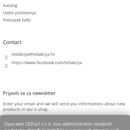
e
Katalog
r
Uvjeti poslovanja
Postupak žalbi
Contact
ledakcija
@
ledakcija.hr
https://www.facebook.com/ledakcija
Enter your email and we will send you informations about new
products in our e-shop.
Email
Operater LEDart s.r.o. kao administrator osobnih