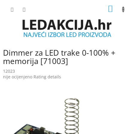
Skip
SHOPP
to
content
CART
Dimmer za LED trake 0-100% +
memorija [71003]
12023
The
nije ocijenjeno
Rating details
average
product
rating
is
0.0
out
of
5
stars.