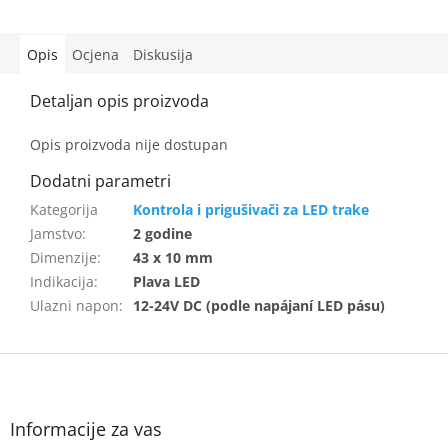
Opis
Ocjena
Diskusija
Opis proizvoda nije dostupan
Kontrola i prigušivači za LED trake
Jamstvo
:
2 godine
Dimenzije
:
43 x 10 mm
Indikacija
:
Plava LED
Ulazni napon
:
12-24V DC (podle napájaní LED pásu)
F
o
o
t
Informacije za vas