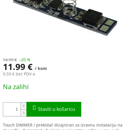
14.99 €
–20 %
11.99 €
/ kom
9.59 € bez PDV-a
Measure
Na zalihi
price:
Touch DIMMER / prekidač dizajniran za izravnu instalaciju na