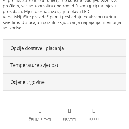
Al profile. Za kontrolu funkcija ne koristite vodljivu vezu s Al
profilom, već se kontrolira dodirom difuzora (pxi) na mjestu
prekidača. Mjesto označava sjajnu plavu LED.
Kada isključite prekidač pamti posljednju odabranu razinu
svjetline. U slučaju kvara ili isključivanja napajanja, memorija
se izbriše.
Opcije dostave i plaćanja
Temperature svjetlosti
Ocjene trgovine