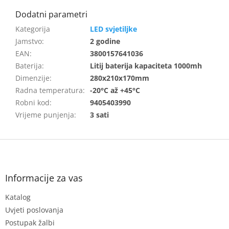
LED svjetiljke
Jamstvo
:
2 godine
EAN
:
3800157641036
Baterija
:
Litij baterija kapaciteta 1000mh
Dimenzije
:
280x210x170mm
Radna temperatura
:
-20°C až +45°C
Robni kod
:
9405403990
Vrijeme punjenja
:
3 sati
F
o
o
t
Informacije za vas
e
Katalog
r
Uvjeti poslovanja
Postupak žalbi