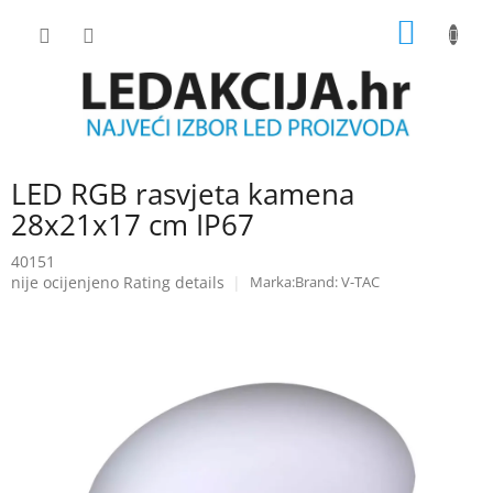
Skip
SHOPP
to
content
CART
LED RGB rasvjeta kamena
28x21x17 cm IP67
40151
The
nije ocijenjeno
Rating details
Brand:
V-TAC
average
product
rating
is
0.0
out
of
5
stars.