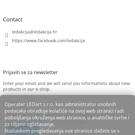
Contact
ledakcija
@
ledakcija.hr
https://www.facebook.com/ledakcija
Enter your email and we will send you informations about new
products in our e-shop.
Email
Operater LEDart s.r.o. kao administrator osobnih
podataka obrađuje kolačiće na ovoj web stranici radi
Slažem se s obradom osobnih podataka navedenih u tom
poboljšanja okruženja web stranice, u analitičke svrhe i
smislu
Uvjeti zaštite osobnih podataka.
za ciljano oglašavanje.
SUBSCRIBE
Nastavkom pregledavanja ove stranice slažete se s