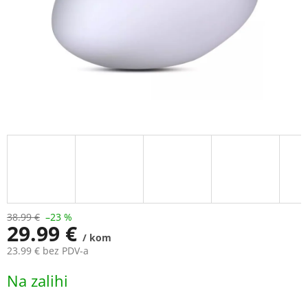
38.99 €
–23 %
29.99 €
/ kom
23.99 € bez PDV-a
Measure
Na zalihi
price: