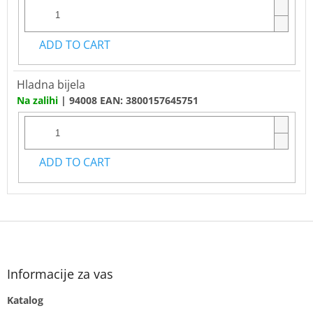
ADD TO CART
Hladna bijela
Na zalihi
| 94008
EAN:
3800157645751
ADD TO CART
F
o
o
t
Informacije za vas
e
Katalog
r