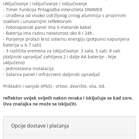
Uključivanje / isključivanje / isključivanje
- Timer Funkcija Prilagodba intenziteta DIMMER
- izrađena od visoko izdržljivog crnog aluminija s prozirnim
staklom i unutarnjim reflektorom
- Fotonaponski panel ima 5-metarski kabel
- Baterija ima radnu neovisnost oko 8 / 24h.
- Punjenje prolazi kroz solarnu energiju (potpuno napunjena
baterija u 6-7 sati)
- 3 različita vremena za isključivanje: 3 sata, 5 sati, 8 sati
(daljinski upravljač zahtijeva 2 i dalje AA baterije - Nije
uključeno)
- Jednostavna instalacija
- Solarna panel i infracrveni daljinski upravljač
Prikladni i vanjski (IP65) - vrtovi, dvorište, vila, itd.
reflektor uvijek svijetli nakon mraka i isključuje se kad zore.
Ova značajka ne može se isključiti.
Opcije dostave i plaćanja