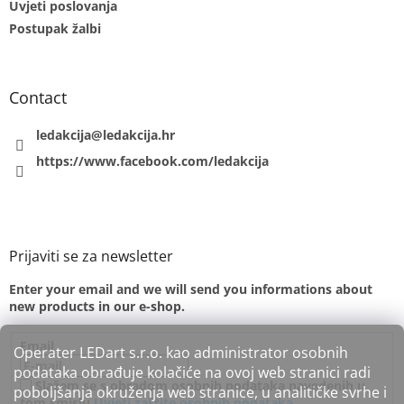
Uvjeti poslovanja
Postupak žalbi
Contact
ledakcija
@
ledakcija.hr
https://www.facebook.com/ledakcija
Enter your email and we will send you informations about
new products in our e-shop.
Email
Operater LEDart s.r.o. kao administrator osobnih
podataka obrađuje kolačiće na ovoj web stranici radi
Slažem se s obradom osobnih podataka navedenih u
poboljšanja okruženja web stranice, u analitičke svrhe i
tom smislu
Uvjeti zaštite osobnih podataka.