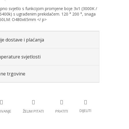
pno svjetlo s funkcijom promjene boje 3v1 (3000K /
6400k) s ugrađenim prekidačem. 120 ° 200 °, snaga
60LM: O480x65mm </ p>
je dostave i plaćanja
perature svjetlosti
ene trgovine