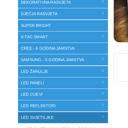
DEKORATIVNA RASVJETA
DJEČJA RASVJETA
SUPER BRIGHT
V-TAC SMART
CREE - 6 GODINA JAMSTVA
SAMSUNG - 5 GODINA JAMSTVA
LED ŽARULJE
LED PANELI
LED CIJEVI
LED REFLEKTORI
LED SVJETILJKE