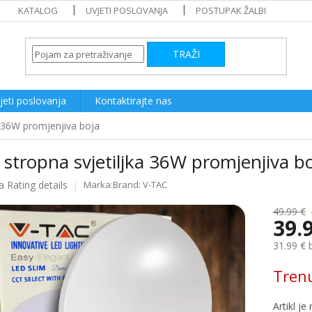
KATALOG
UVJETI POSLOVANJA
POSTUPAK ŽALBI
TRAŽI
jeti poslovanja
Kontaktirajte nas
a 36W promjenjiva boja
stropna svjetiljka 36W promjenjiva b
a
Rating details
Brand:
V-TAC
e
49.99 €
39.
31.99 € 
Measure
Tren
price: