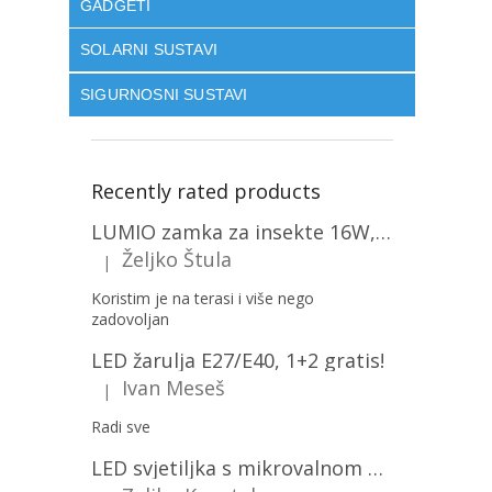
GADGETI
SOLARNI SUSTAVI
SIGURNOSNI SUSTAVI
Recently rated products
LUMIO zamka za insekte 16W, 1+1 gratis! [MKE004]
Željko Štula
|
The product rating is 5 out of 5 stars.
Koristim je na terasi i više nego
zadovoljan
LED žarulja E27/E40, 1+2 gratis!
Ivan Meseš
|
The product rating is 5 out of 5 stars.
Radi sve
LED svjetiljka s mikrovalnom pećnicom i svjetlosnim senzorom 36W, 3820lm, okrugla, bijeli okvir/2-PACK!