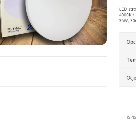
LED stro
4000K / 
36W, 30
Opci
Tem
Ocj