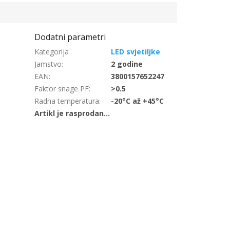
LED svjetiljke
Jamstvo
:
2 godine
EAN
:
3800157652247
Faktor snage PF
:
>0.5
Radna temperatura
:
-20°C až +45°C