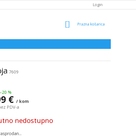
Login
SHOPPING
CART
oja
7609
–20 %
99 €
/ kom
bez PDV-a
utno nedostupno