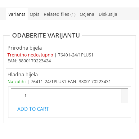
Variants
Opis
Related files (1)
Ocjena
Diskusija
Prirodna bijela
Trenutno nedostupno
| 76401-24/1PLUS1
EAN:
3800170223424
Hladna bijela
Na zalihi
| 76411-24/1PLUS1
EAN:
3800170223431
ADD TO CART
F