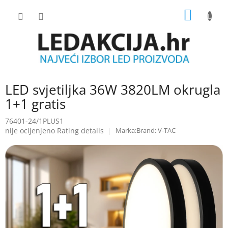
Skip
SHOPP
to
content
CART
LED svjetiljka 36W 3820LM okrugla
1+1 gratis
76401-24/1PLUS1
The
nije ocijenjeno
Rating details
Brand:
V-TAC
average
product
rating
is
0.0
out
of
5
stars.