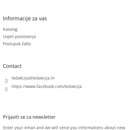
o
o
t
Informacije za vas
e
Katalog
r
Uvjeti poslovanja
Postupak žalbi
Contact
ledakcija
@
ledakcija.hr
https://www.facebook.com/ledakcija
Enter your email and we will send you informations about new