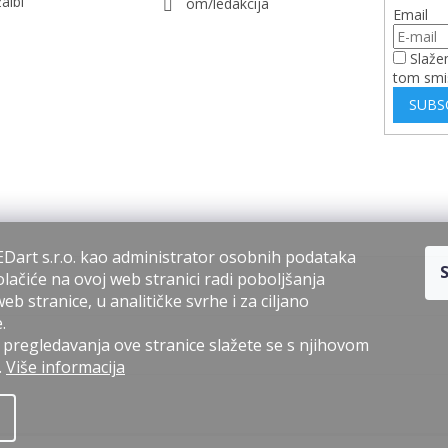
albi
om/ledakcija
Email
Slaže
tom smi
SUBS
Dart s.r.o. kao administrator osobnih podataka
lačiće na ovoj web stranici radi poboljšanja
b stranice, u analitičke svrhe i za ciljano
.
regledavanja ove stranice slažete se s njihovom
.
Više informacija