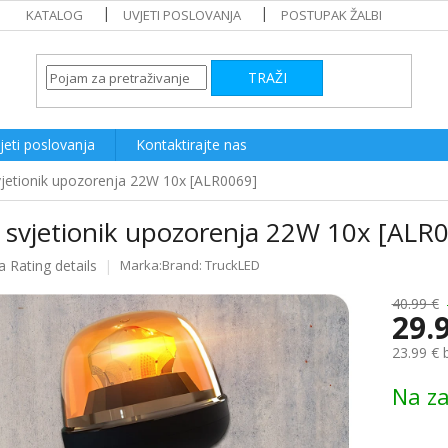
KATALOG
UVJETI POSLOVANJA
POSTUPAK ŽALBI
TRAŽI
jeti poslovanja
Kontaktirajte nas
jetionik upozorenja 22W 10x [ALR0069]
 svjetionik upozorenja 22W 10x [ALR
a
Rating details
Brand:
TruckLED
e
40.99 €
29.
23.99 € 
Measure
Na za
price: