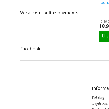
radna
We accept online payments
The
avera
15.19 
produ
18.9
rating
is
5.0
out
of
Facebook
5
stars.
F
o
o
t
e
Informac
r
Katalog
Uvjeti pos