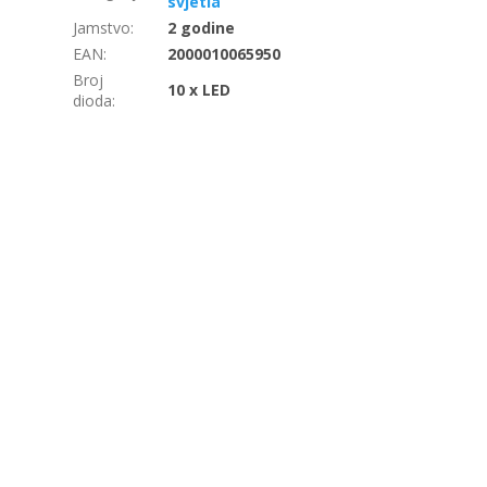
svjetla
Jamstvo
:
2 godine
EAN
:
2000010065950
Broj
10 x LED
dioda
: