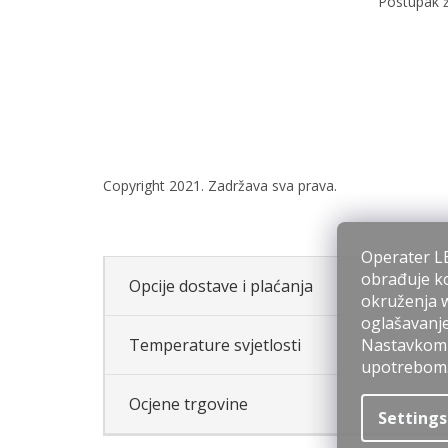
Postupak ž
Operater LE
obrađuje ko
Opcije dostave i plaćanja
okruženja we
oglašavanje
Nastavkom p
Temperature svjetlosti
upotrebom
Ocjene trgovine
Settings