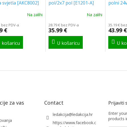
 svjetla [AKC8002]
pol/2x7 pol [E1201-A]
polni 24
Na zalihi
Na zalihi
The
ge
average
€ bez PDV-a
28.79 € bez PDV-a
35.19 € be
ct
product
9 €
35.99 €
43.99 €
rating
is
5.0
out
of
5
stars.
ije za vas
Contact
Enter you
ledakcija
@
ledakcija.hr
products i
lovanja
https://www.facebook.c