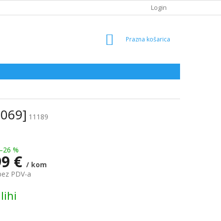
Login
SHOPPING
CART
0069]
11189
–26 %
99 €
/ kom
bez PDV-a
lihi