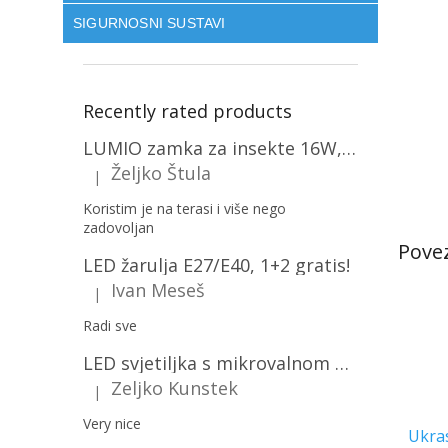
SIGURNOSNI SUSTAVI
Recently rated products
LUMIO zamka za insekte 16W, 1+1 gratis! [MKE004]
Željko Štula
|
The product rating is 5 out of 5 stars.
Koristim je na terasi i više nego
zadovoljan
LED žarulja E27/E40, 1+2 gratis!
Ivan Meseš
|
The product rating is 5 out of 5 stars.
Radi sve
LED svjetiljka s mikrovalnom pećnicom i svjetlosnim senzorom 36W, 3820lm, okrugla, bijeli okvir/2-PACK!
Zeljko Kunstek
|
The product rating is 5 out of 5 stars.
Very nice
Ukra