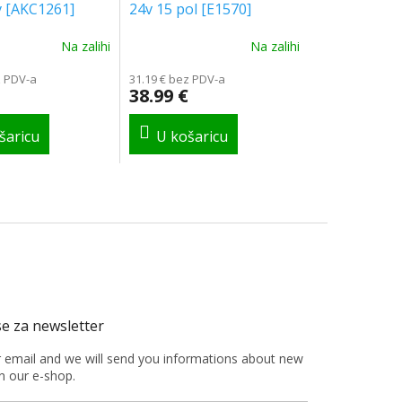
v [AKC1261]
24v 15 pol [E1570]
Na zalihi
Na zalihi
z PDV-a
31.19 € bez PDV-a
38.99 €
r email and we will send you informations about new
n our e-shop.