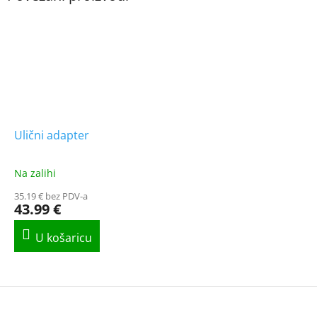
Ulični adapter
Na zalihi
The
average
35.19 € bez PDV-a
product
43.99 €
rating
is
5.0
out
of
5
F
stars.
o