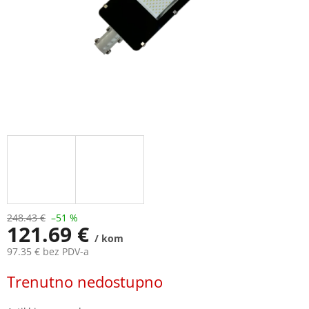
248.43 €
–51 %
121.69 €
/ kom
97.35 € bez PDV-a
Measure
Trenutno nedostupno
price: