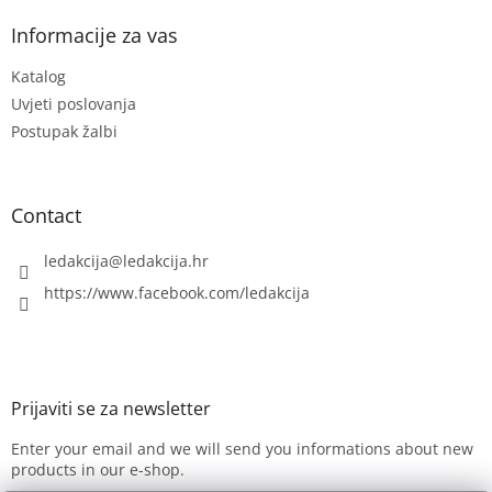
o
t
Informacije za vas
e
Katalog
r
Uvjeti poslovanja
Postupak žalbi
Contact
ledakcija
@
ledakcija.hr
https://www.facebook.com/ledakcija
Enter your email and we will send you informations about new
products in our e-shop.