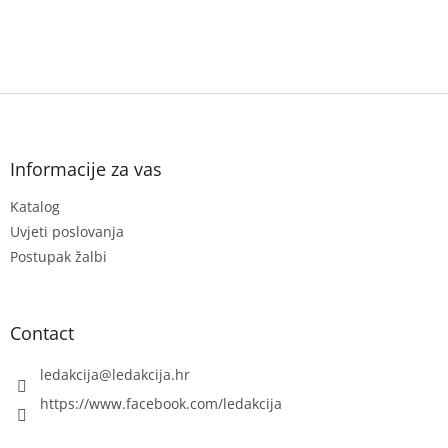
F
o
o
t
Informacije za vas
e
Katalog
r
Uvjeti poslovanja
Postupak žalbi
Contact
ledakcija
@
ledakcija.hr
https://www.facebook.com/ledakcija