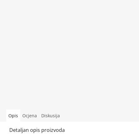
Opcije dostave i plaćanja
Temperature svjetlosti
Ocjene trgovine
Opis
Ocjena
Diskusija