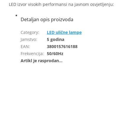
LED izvor visokih performansi na javnom osvjetljenju:
Category
:
LED ulične lampe
Jamstvo
:
5 godina
EAN
:
3800157616188
Frekvencija
:
50/60Hz
ADD A RATING
Budi prvi koji će napisati objavu!
Only registered users can submit posts. Please
log in
or
sign
up
.