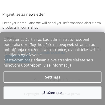
Enter your email and we will send you informations about new
products in our e-shop.
Email
Operater LEDart s.r.o. kao administrator osobnih
podataka obrađuje kolačiće na ovoj web stranici radi
Slažem se s obradom osobnih podataka navedenih u tom
poboljšanja okruženja web stranice, u analitičke svrhe i
smislu
Uvjeti zaštite osobnih podataka.
za ciljano oglašavanje.
SUBSCRIBE
Nastavkom pregledavanja ove stranice slažete se s
njihovom upotrebom.
Više informacija
Settings
Created by Shoptet Premium