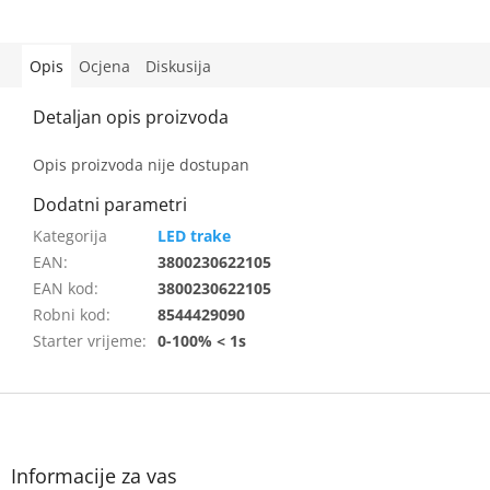
Opis
Ocjena
Diskusija
Opis proizvoda nije dostupan
LED trake
EAN
:
3800230622105
EAN kod
:
3800230622105
Robni kod
:
8544429090
Starter vrijeme
:
0-100% < 1s
F
o
o
t
Informacije za vas