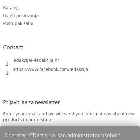
e
Katalog
r
Uvjeti poslovanja
Postupak žalbi
Contact
ledakcija
@
ledakcija.hr
https://www.facebook.com/ledakcija
Enter your email and we will send you informations about new
products in our e-shop.
Email
Operater LEDart s.r.o. kao administrator osobnih