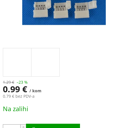
1.29 €
–23 %
0.99 €
/ kom
0.79 € bez PDV-a
Measure
Na zalihi
price: