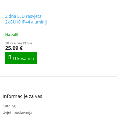
Zidna LED rasvjeta
2xGU10 IP44 aluminij
Na zalihi
20.79 € bez PDV-a
25.99 €
F
o
o
t
Informacije za vas
e
Katalog
r
Uvjeti poslovanja