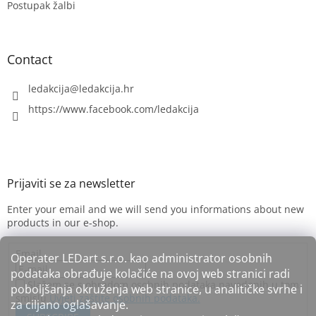
Postupak žalbi
Contact
ledakcija
@
ledakcija.hr
https://www.facebook.com/ledakcija
Enter your email and we will send you informations about new
products in our e-shop.
Email
Operater LEDart s.r.o. kao administrator osobnih
podataka obrađuje kolačiće na ovoj web stranici radi
Slažem se s obradom osobnih podataka navedenih u tom
poboljšanja okruženja web stranice, u analitičke svrhe i
smislu
Uvjeti zaštite osobnih podataka.
za ciljano oglašavanje.