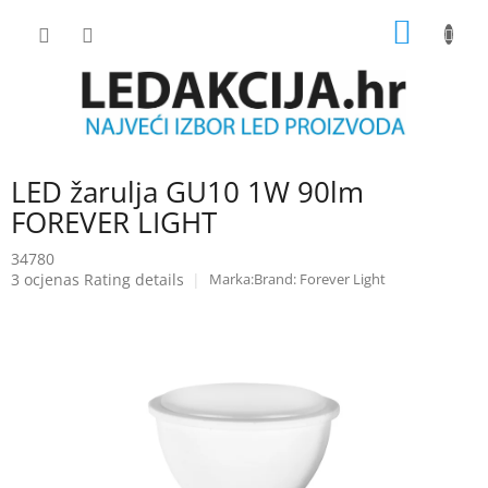
Skip
SHOPP
to
content
CART
LED žarulja GU10 1W 90lm
FOREVER LIGHT
34780
The
3 ocjenas
Rating details
Brand:
Forever Light
average
product
rating
is
5.0
out
of
5
stars.