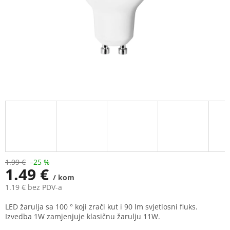
1.99 €
–25 %
1.49 €
/ kom
1.19 € bez PDV-a
Measure
LED žarulja sa 100 ° koji zrači kut i 90 lm svjetlosni fluks.
price:
Izvedba 1W zamjenjuje klasičnu žarulju 11W.