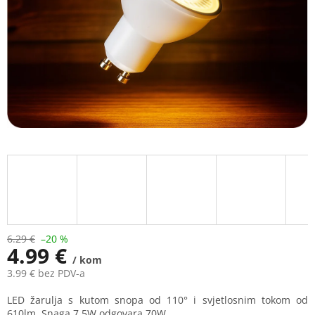
6.29 €
–20 %
4.99 €
/ kom
3.99 € bez PDV-a
Measure
LED žarulja s kutom snopa od 110° i svjetlosnim tokom od
price:
610lm. Snaga 7,5W odgovara 70W.