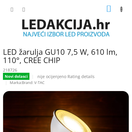
Skip
SHOPP
to
content
CART
LED žarulja GU10 7,5 W, 610 lm,
110°, CREE CHIP
218726
The
nije ocijenjeno
Rating details
Novi dolasci
average
Brand:
V-TAC
product
rating
is
0.0
out
of
5
stars.