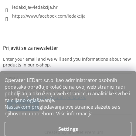
ledakcija
@
ledakcija.hr
https://www.facebook.com/ledakcija
Enter your email and we will send you informations about new
products in our e-shop.
Email
Operater LEDart s.r.o. kao administrator osobnih
podataka obrađuje kolačiće na ovoj web stranici radi
Slažem se s obradom osobnih podataka navedenih u tom
poboljšanja okruženja web stranice, u analitičke svrhe i
smislu
Uvjeti zaštite osobnih podataka.
za ciljano oglašavanje.
SUBSCRIBE
Nastavkom pregledavanja ove stranice slažete se s
njihovom upotrebom.
Više informacija
Settings
Created by Shoptet Premium