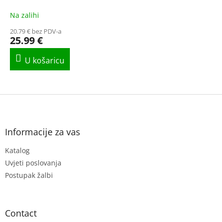
Na zalihi
20.79 € bez PDV-a
25.99 €
F
o
o
t
Informacije za vas
e
Katalog
r
Uvjeti poslovanja
Postupak žalbi
Contact