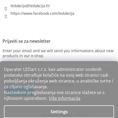
ledakcija
@
ledakcija.hr
https://www.facebook.com/ledakcija
Enter your email and we will send you informations about new
products in our e-shop.
Email
Operater LEDart s.r.o. kao administrator osobnih
podataka obrađuje kolačiće na ovoj web stranici radi
Slažem se s obradom osobnih podataka navedenih u tom
poboljšanja okruženja web stranice, u analitičke svrhe i
smislu
Uvjeti zaštite osobnih podataka.
za ciljano oglašavanje.
SUBSCRIBE
Nastavkom pregledavanja ove stranice slažete se s
njihovom upotrebom.
Više informacija
Settings
Created by Shoptet Premium