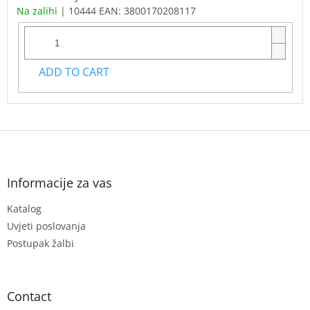
Na zalihi
| 10444
EAN:
3800170208117
ADD TO CART
F
o
o
t
Informacije za vas
e
Katalog
r
Uvjeti poslovanja
Postupak žalbi
Contact