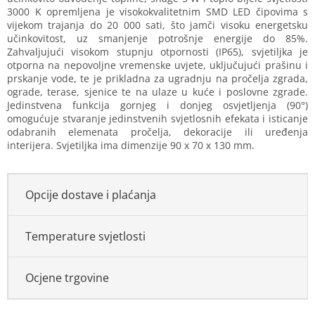
3000 K opremljena je visokokvalitetnim SMD LED čipovima s
vijekom trajanja do 20 000 sati, što jamči visoku energetsku
učinkovitost, uz smanjenje potrošnje energije do 85%.
Zahvaljujući visokom stupnju otpornosti (IP65), svjetiljka je
otporna na nepovoljne vremenske uvjete, uključujući prašinu i
prskanje vode, te je prikladna za ugradnju na pročelja zgrada,
ograde, terase, sjenice te na ulaze u kuće i poslovne zgrade.
Jedinstvena funkcija gornjeg i donjeg osvjetljenja (90°)
omogućuje stvaranje jedinstvenih svjetlosnih efekata i isticanje
odabranih elemenata pročelja, dekoracije ili uređenja
interijera. Svjetiljka ima dimenzije 90 x 70 x 130 mm.
Opcije dostave i plaćanja
Temperature svjetlosti
Ocjene trgovine