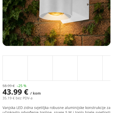
58.99 €
–25 %
43.99 €
/ kom
35.19 € bez PDV-a
Measure
Vanjska LED zidna svjetiljka robusne aluminijske konstrukcije za
price:
učinkovito odvođenje topline, snage 5 W i toplo bijele svjetlosti