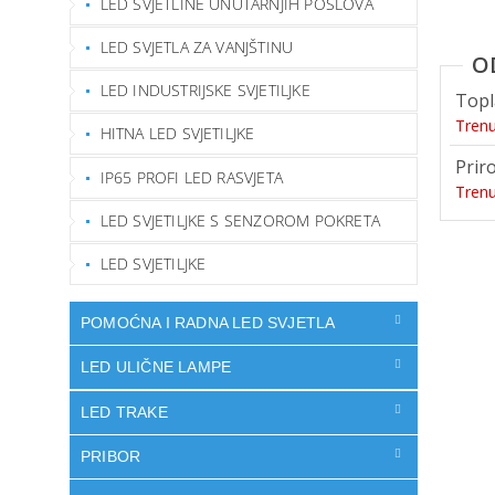
LED SVJETLINE UNUTARNJIH POSLOVA
LED SVJETLA ZA VANJŠTINU
LED INDUSTRIJSKE SVJETILJKE
Topl
Tren
HITNA LED SVJETILJKE
Prir
IP65 PROFI LED RASVJETA
Tren
LED SVJETILJKE S SENZOROM POKRETA
LED SVJETILJKE
POMOĆNA I RADNA LED SVJETLA
LED ULIČNE LAMPE
LED TRAKE
PRIBOR