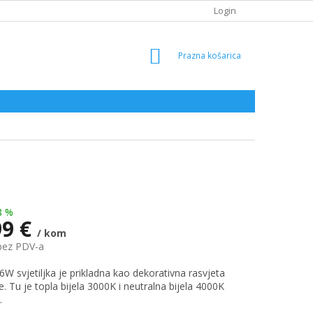
Login
SHOPPING
CART
8 %
99 €
/ kom
bez PDV-a
6W svjetiljka je prikladna kao dekorativna rasvjeta
e. Tu je topla bijela 3000K i neutralna bijela 4000K
.