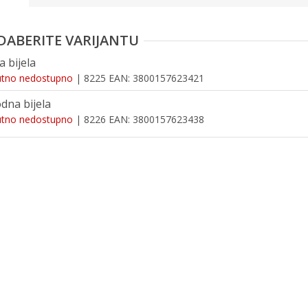
a bijela
utno nedostupno
| 8225
EAN:
3800157623421
odna bijela
utno nedostupno
| 8226
EAN:
3800157623438