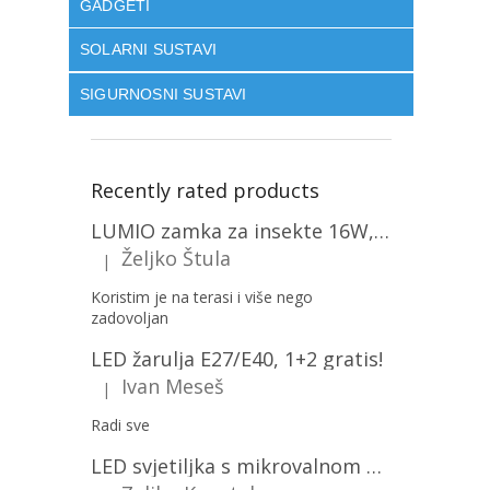
GADGETI
SOLARNI SUSTAVI
SIGURNOSNI SUSTAVI
Recently rated products
LUMIO zamka za insekte 16W, 1+1 gratis! [MKE004]
Željko Štula
|
The product rating is 5 out of 5 stars.
Koristim je na terasi i više nego
zadovoljan
LED žarulja E27/E40, 1+2 gratis!
Ivan Meseš
|
The product rating is 5 out of 5 stars.
Radi sve
LED svjetiljka s mikrovalnom pećnicom i svjetlosnim senzorom 36W, 3820lm, okrugla, bijeli okvir/2-PACK!