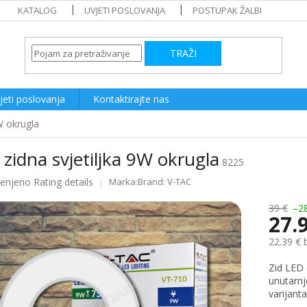
KATALOG
UVJETI POSLOVANJA
POSTUPAK ŽALBI
TRAŽI
jeti poslovanja
Kontaktirajte nas
W okrugla
zidna svjetiljka 9W okrugla
8225
ijenjeno
Rating details
Brand:
V-TAC
e
39 €
–2
27.
22.39 € 
Measure
Zid LED 
price:
unutarnj
varijanta