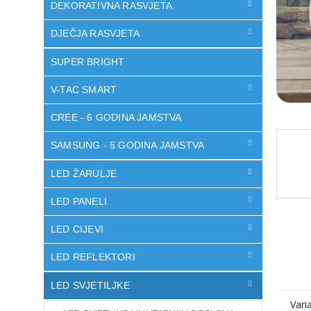
DEKORATIVNA RASVJETA
DJEČJA RASVJETA
SUPER BRIGHT
V-TAC SMART
CREE - 6 GODINA JAMSTVA
SAMSUNG - 5 GODINA JAMSTVA
LED ŽARULJE
LED PANELI
LED CIJEVI
LED REFLEKTORI
LED SVJETILJKE
Vari