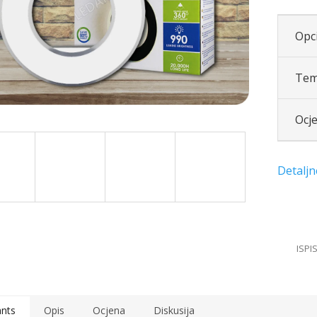
Opci
Tem
Ocj
ants
Opis
Ocjena
Diskusija