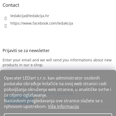
Contact
ledakcija
@
ledakcija.hr
https://www.facebook.com/ledakcija
Enter your email and we will send you informations about new
products in our e-shop.
Email
Operater LEDart s.r.o. kao administrator osobnih
podataka obrađuje kolačiće na ovoj web stranici radi
Slažem se s obradom osobnih podataka navedenih u tom
poboljšanja okruženja web stranice, u analitičke svrhe i
smislu
Uvjeti zaštite osobnih podataka.
za ciljano oglašavanje.
SUBSCRIBE
Nastavkom pregledavanja ove stranice slažete se s
njihovom upotrebom.
Više informacija