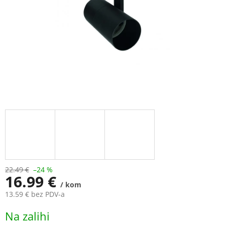
22.49 €
–24 %
16.99 €
/ kom
13.59 € bez PDV-a
Measure
Na zalihi
price: