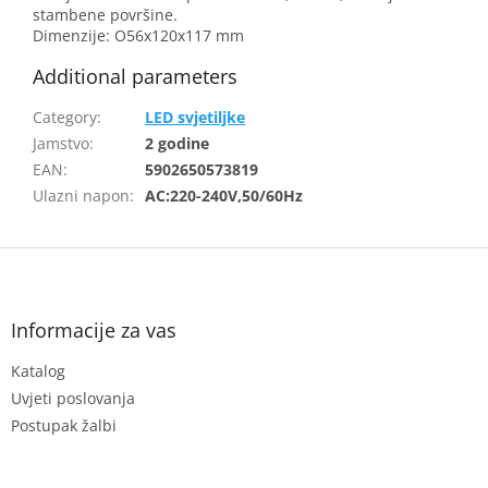
stambene površine.
Dimenzije: O56x120x117 mm
Additional parameters
Category
:
LED svjetiljke
Jamstvo
:
2 godine
EAN
:
5902650573819
Ulazni napon
:
AC:220-240V,50/60Hz
F
o
o
t
Informacije za vas
e
Katalog
r
Uvjeti poslovanja
Postupak žalbi