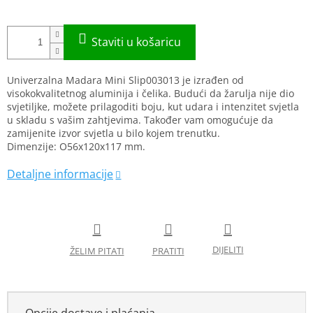
Univerzalna Madara Mini Slip003013 je izrađen od
visokokvalitetnog aluminija i čelika. Budući da žarulja nije dio
svjetiljke, možete prilagoditi boju, kut udara i intenzitet svjetla
u skladu s vašim zahtjevima. Također vam omogućuje da
zamijenite izvor svjetla u bilo kojem trenutku.
Dimenzije: O56x120x117 mm.
Opcije dostave i plaćanja