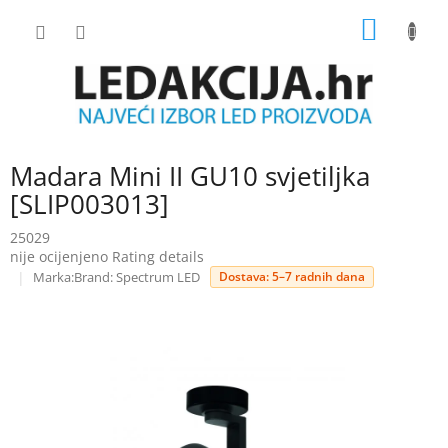
Skip
SHOPP
to
content
CART
Madara Mini II GU10 svjetiljka
[SLIP003013]
25029
The
nije ocijenjeno
Rating details
average
Brand:
Spectrum LED
Dostava: 5–7 radnih dana
product
rating
is
0.0
out
of
5
stars.