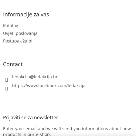
o
o
t
Informacije za vas
e
Katalog
r
Uvjeti poslovanja
Postupak žalbi
Contact
ledakcija
@
ledakcija.hr
https://www.facebook.com/ledakcija
Enter your email and we will send you informations about new
products in our e-shop.