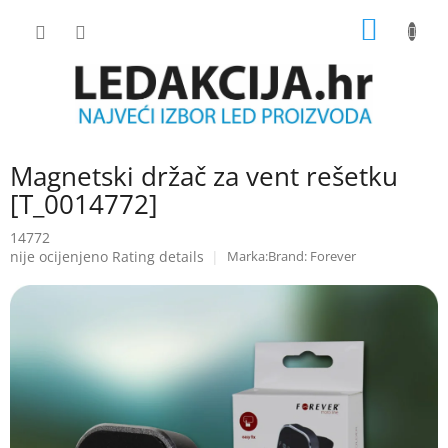
Skip
SHOPP
to
content
CART
Magnetski držač za vent rešetku
[T_0014772]
14772
The
nije ocijenjeno
Rating details
Brand:
Forever
average
product
rating
is
0.0
out
of
5
stars.