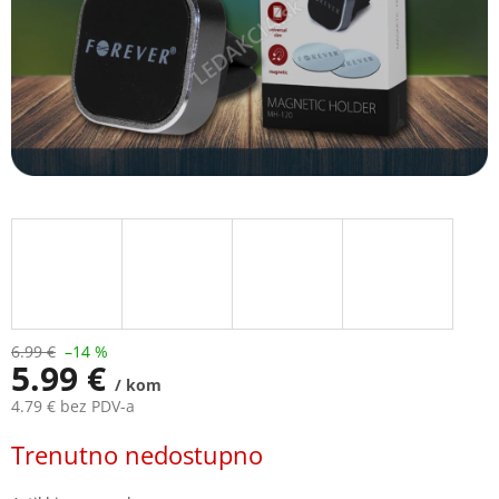
6.99 €
–14 %
5.99 €
/ kom
4.79 € bez PDV-a
Measure
Trenutno nedostupno
price: