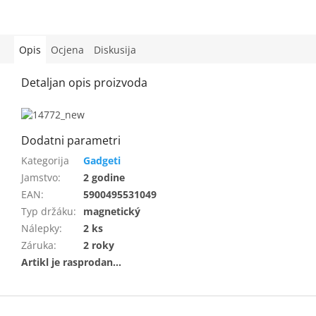
Opis
Ocjena
Diskusija
Gadgeti
Jamstvo
:
2 godine
EAN
:
5900495531049
Typ držáku
:
magnetický
Nálepky
:
2 ks
Záruka
:
2 roky
F