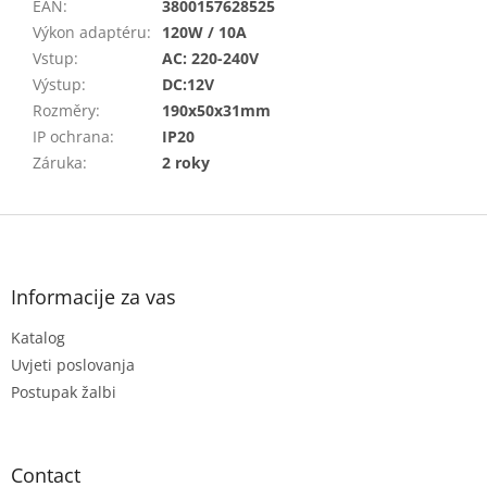
EAN
:
3800157628525
Výkon adaptéru
:
120W / 10A
Vstup
:
AC: 220-240V
Výstup
:
DC:12V
Rozměry
:
190x50x31mm
IP ochrana
:
IP20
Záruka
:
2 roky
F
o
o
t
Informacije za vas
e
Katalog
r
Uvjeti poslovanja
Postupak žalbi
Contact