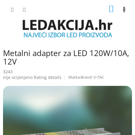
Skip
SHOPP
to
content
CART
Metalni adapter za LED 120W/10A,
12V
3243
The
nije ocijenjeno
Rating details
Brand:
V-TAC
average
product
rating
is
0.0
out
of
5
stars.