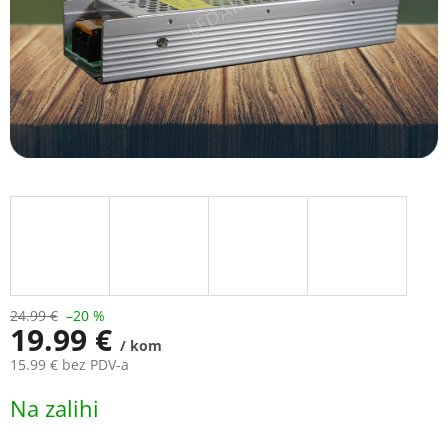
24.99 €
–20 %
19.99 €
/ kom
15.99 € bez PDV-a
Measure
Na zalihi
price: