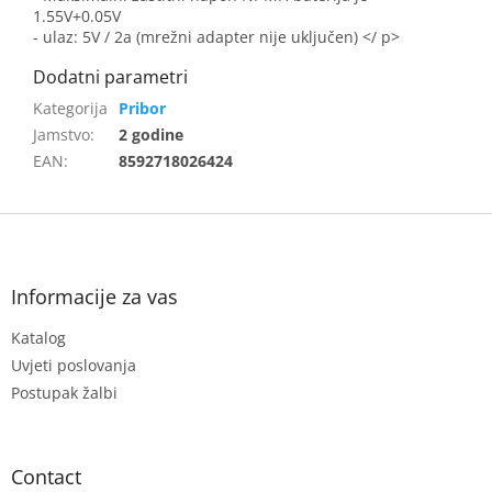
1.55V+0.05V
- ulaz: 5V / 2a (mrežni adapter nije uključen) </ p>
Pribor
Jamstvo
:
2 godine
EAN
:
8592718026424
F
o
o
t
Informacije za vas
e
Katalog
r
Uvjeti poslovanja
Postupak žalbi
Contact