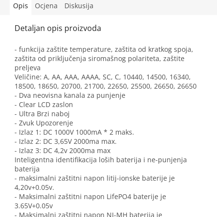
Opis
Ocjena
Diskusija
- funkcija zaštite temperature, zaštita od kratkog spoja,
zaštita od priključenja siromašnog polariteta, zaštite
preljeva
Veličine: A, AA, AAA, AAAA, SC, C, 10440, 14500, 16340,
18500, 18650, 20700, 21700, 22650, 25500, 26650, 26650
- Dva neovisna kanala za punjenje
- Clear LCD zaslon
- Ultra Brzi naboj
- Zvuk Upozorenje
- Izlaz 1: DC 1000V 1000mA * 2 maks.
- Izlaz 2: DC 3,65V 2000ma max.
- Izlaz 3: DC 4,2v 2000ma max
Inteligentna identifikacija loših baterija i ne-punjenja
baterija
- maksimalni zaštitni napon litij-ionske baterije je
4,20v+0.05v.
- Maksimalni zaštitni napon LifePO4 baterije je
3.65V+0.05v
- Maksimalni zaštitni napon NI-MH baterija je