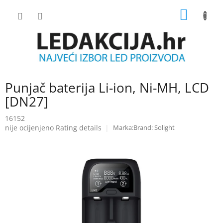
Skip
SHOPP
to
content
CART
Punjač baterija Li-ion, Ni-MH, LCD
[DN27]
16152
The
nije ocijenjeno
Rating details
Brand:
Solight
average
product
rating
is
0.0
out
of
5
stars.