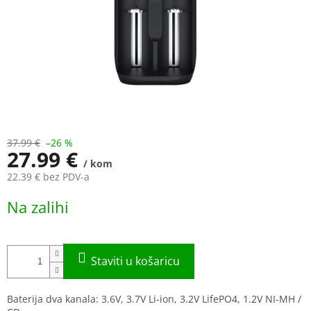
37.99 €
–26 %
27.99 €
/ kom
22.39 € bez PDV-a
Measure
Na zalihi
price:
Baterija dva kanala: 3.6V, 3.7V Li-ion, 3.2V LifePO4, 1.2V NI-MH /