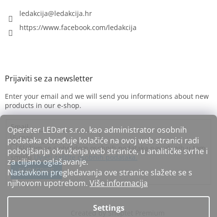
ledakcija
@
ledakcija.hr
https://www.facebook.com/ledakcija
Enter your email and we will send you informations about new
products in our e-shop.
Email
Operater LEDart s.r.o. kao administrator osobnih
podataka obrađuje kolačiće na ovoj web stranici radi
Slažem se s obradom osobnih podataka navedenih u tom
poboljšanja okruženja web stranice, u analitičke svrhe i
smislu
Uvjeti zaštite osobnih podataka.
za ciljano oglašavanje.
SUBSCRIBE
Nastavkom pregledavanja ove stranice slažete se s
njihovom upotrebom.
Više informacija
Settings
Created by Shoptet Premium