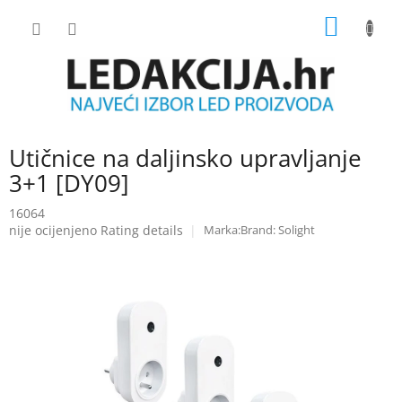
Skip
SHOPP
to
content
CART
Utičnice na daljinsko upravljanje
3+1 [DY09]
16064
The
nije ocijenjeno
Rating details
Brand:
Solight
average
product
rating
is
0.0
out
of
5
stars.