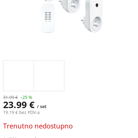
31.99 €
–25 %
23.99 €
/ set
19.19 € bez PDV-a
Measure
Trenutno nedostupno
price: