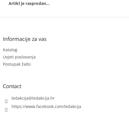
F
o
o
t
Informacije za vas
e
Katalog
r
Uvjeti poslovanja
Postupak žalbi
Contact
ledakcija
@
ledakcija.hr
https://www.facebook.com/ledakcija