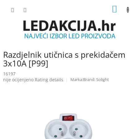
Skip
SHOPP
to
content
CART
Razdjelnik utičnica s prekidačem
3x10A [P99]
16197
The
nije ocijenjeno
Rating details
Brand:
Solight
average
product
rating
is
0.0
out
of
5
stars.