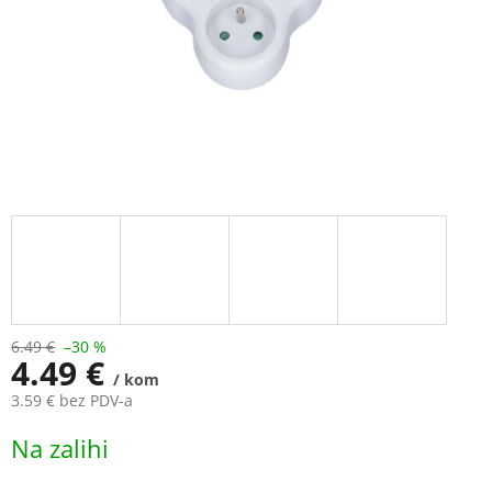
6.49 €
–30 %
4.49 €
/ kom
3.59 € bez PDV-a
Measure
Na zalihi
price: