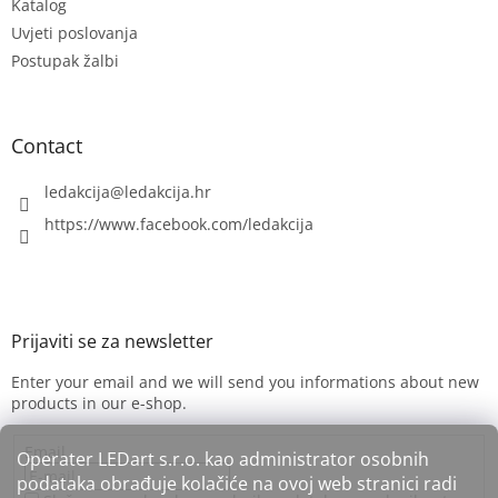
Katalog
r
Uvjeti poslovanja
Postupak žalbi
Contact
ledakcija
@
ledakcija.hr
https://www.facebook.com/ledakcija
Enter your email and we will send you informations about new
products in our e-shop.
Email
Operater LEDart s.r.o. kao administrator osobnih
podataka obrađuje kolačiće na ovoj web stranici radi