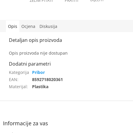
Opis
Ocjena
Diskusija
Opis proizvoda nije dostupan
Pribor
EAN
:
8592718020361
Materijal
:
Plastika
F
o
o
t
Informacije za vas
e