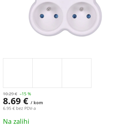
10.29 €
–15 %
8.69 €
/ kom
6.95 € bez PDV-a
Measure
Na zalihi
price: