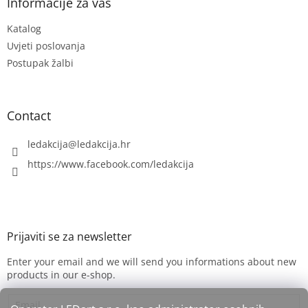
t
Informacije za vas
e
Katalog
r
Uvjeti poslovanja
Postupak žalbi
Contact
ledakcija
@
ledakcija.hr
https://www.facebook.com/ledakcija
Enter your email and we will send you informations about new
products in our e-shop.
Email