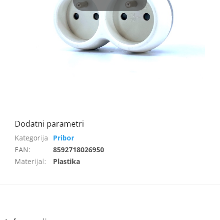
Pribor
EAN
:
8592718026950
Materijal
:
Plastika
F
o
o