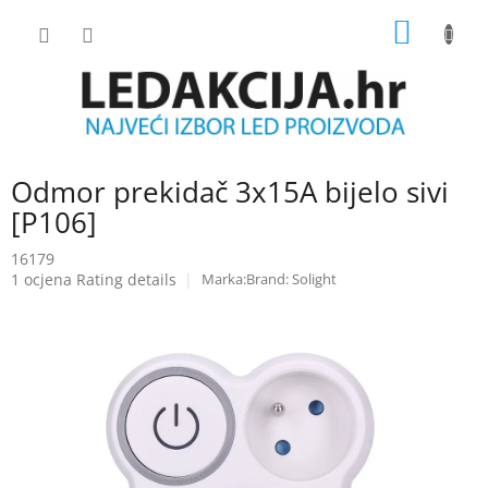
Skip
SHOPP
to
content
CART
Odmor prekidač 3x15A bijelo sivi
[P106]
16179
The
1 ocjena
Rating details
Brand:
Solight
average
product
rating
is
5.0
out
of
5
stars.