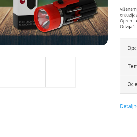
Višenamj
entuzijas
Opremite
Odvijači 
Opci
Tem
Ocj