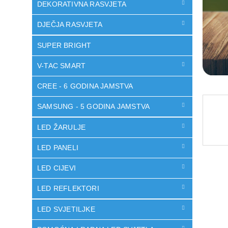
DEKORATIVNA RASVJETA
DJEČJA RASVJETA
SUPER BRIGHT
V-TAC SMART
CREE - 6 GODINA JAMSTVA
SAMSUNG - 5 GODINA JAMSTVA
LED ŽARULJE
LED PANELI
LED CIJEVI
LED REFLEKTORI
LED SVJETILJKE