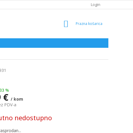
Login
SHOPPING
CART
931
33 %
9 €
/ kom
ez PDV-a
utno nedostupno