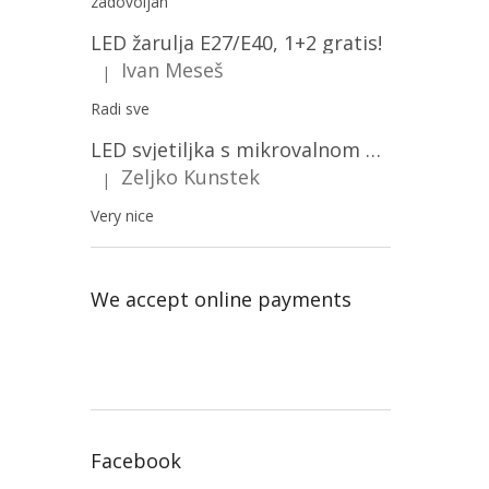
zadovoljan
LED žarulja E27/E40, 1+2 gratis!
Ivan Meseš
|
The product rating is 5 out of 5 stars.
Radi sve
LED svjetiljka s mikrovalnom pećnicom i svjetlosnim senzorom 36W, 3820lm, okrugla, bijeli okvir/2-PACK!
Zeljko Kunstek
|
The product rating is 5 out of 5 stars.
Very nice
We accept online payments
Facebook