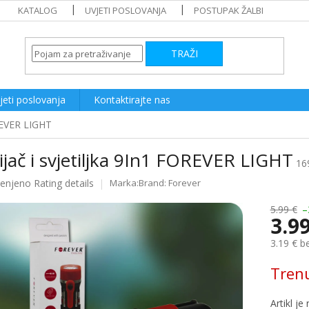
KATALOG
UVJETI POSLOVANJA
POSTUPAK ŽALBI
TRAŽI
jeti poslovanja
Kontaktirajte nas
OREVER LIGHT
jač i svjetiljka 9In1 FOREVER LIGHT
16
ijenjeno
Rating details
Brand:
Forever
e
5.99 €
–
3.9
3.19 € b
Measure
Tren
price: