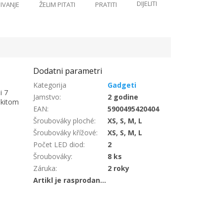
Gadgeti
i 7
Jamstvo
:
2 godine
m kitom
EAN
:
5900495420404
Šroubováky ploché
:
XS, S, M, L
Šroubováky křížové
:
XS, S, M, L
Počet LED diod
:
2
Šroubováky
:
8 ks
Záruka
:
2 roky