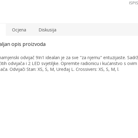
Ocjena
Diskusija
namjenski odvijač 9In1 idealan je za sve "za njemu" entuzijaste. Sadrž
ičitih odvijača i 2 LED svjetiljke. Opremite radionicu i kućanstvo s ovi
jača. Odvijači Stan: XS, S, M, Uređaj L. Crossivers: XS, S, M, l.