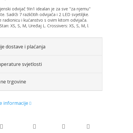
enski odvijač 9In1 idealan je za sve "za njemu"
te. Sadrži 7 različitih odvijača i 2 LED svjetiljke.
 radionicu i kućanstvo s ovim kitom odvijača.
Stan: XS, S, M, Uređaj L. Crossivers: XS, S, M, l.
je dostave i plaćanja
perature svjetlosti
ene trgovine