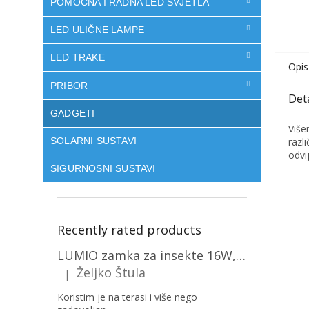
POMOĆNA I RADNA LED SVJETLA
LED ULIČNE LAMPE
LED TRAKE
Opis
PRIBOR
GADGETI
Više
SOLARNI SUSTAVI
razl
odvi
SIGURNOSNI SUSTAVI
Recently rated products
LUMIO zamka za insekte 16W, 1+1 gratis! [MKE004]
Željko Štula
|
The product rating is 5 out of 5 stars.
Koristim je na terasi i više nego