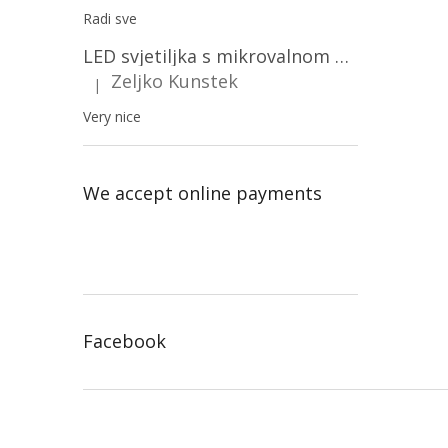
Radi sve
LED svjetiljka s mikrovalnom pećnicom i svjetlosnim senzorom 36W, 3820lm, okrugla, bijeli okvir/2-PACK!
Zeljko Kunstek
|
The product rating is 5 out of 5 stars.
Very nice
We accept online payments
Facebook
F
o
o