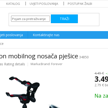
KATALOG
UVJETI POSLOVANJA
POSTUPAK ŽALBI
TRAŽI
jeti poslovanja
Kontaktirajte nas
ice
on mobilnog nosača pješice
34850
as
Rating details
Brand:
Forever
e
4.49 €
–
3.4
2.79 € b
Measure
Na za
price: