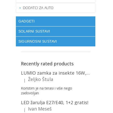
DODATCI ZA AUTO
GADGETI
SOLARNI SUSTAVI
SIGURNOSNI SUSTAVI
Recently rated products
LUMIO zamka za insekte 16W, 1+1 gratis! [MKE004]
Željko Štula
|
The product rating is 5 out of 5 stars.
Koristim je na terasi i više nego
zadovoljan
LED žarulja E27/E40, 1+2 gratis!
Ivan Meseš
|
The product rating is 5 out of 5 stars.