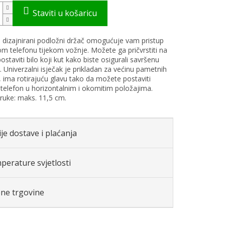
dizajnirani podložni držač omogućuje vam pristup
 telefonu tijekom vožnje. Možete ga pričvrstiti na
postaviti bilo koji kut kako biste osigurali savršenu
t. Univerzalni isječak je prikladan za većinu pametnih
, ima rotirajuću glavu tako da možete postaviti
telefon u horizontalnim i okomitim položajima.
uke: maks. 11,5 cm.
je dostave i plaćanja
perature svjetlosti
ene trgovine