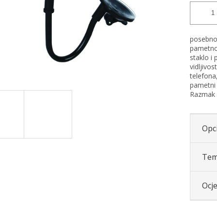
posebno 
pametnom
staklo i 
vidljivos
telefona
pametni 
Razmak r
Opci
Tem
Ocj