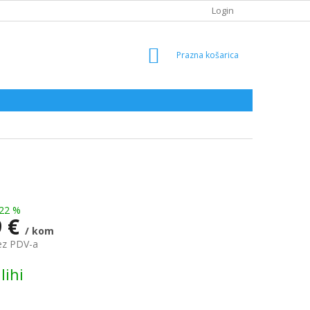
Login
SHOPPING
CART
22 %
9 €
/ kom
ez PDV-a
lihi