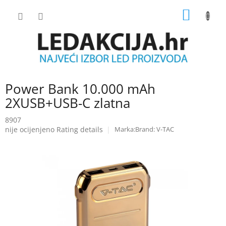
Skip
SHOPP
to
content
CART
Power Bank 10.000 mAh
2XUSB+USB-C zlatna
8907
The
nije ocijenjeno
Rating details
Brand:
V-TAC
average
product
rating
is
0.0
out
of
5
stars.