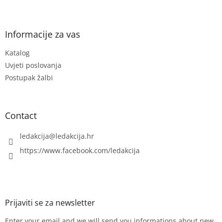
F
o
o
t
Informacije za vas
e
Katalog
r
Uvjeti poslovanja
Postupak žalbi
Contact
ledakcija
@
ledakcija.hr
https://www.facebook.com/ledakcija
Enter your email and we will send you informations about new