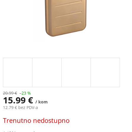
20.99 €
–23 %
15.99 €
/ kom
12.79 € bez PDV-a
Measure
Trenutno nedostupno
price: