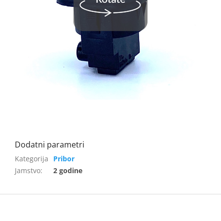
Pribor
Jamstvo
:
2 godine
F
o
o