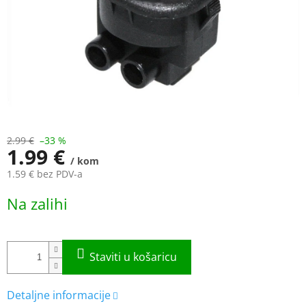
2.99 €
–33 %
1.99 €
/ kom
1.59 € bez PDV-a
Measure
Na zalihi
price: