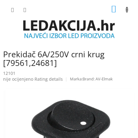
Skip
SHOPP
to
content
CART
Prekidač 6A/250V crni krug
[79561,24681]
12101
The
nije ocijenjeno
Rating details
Brand:
AV-Elmak
average
product
rating
is
0.0
out
of
5
stars.