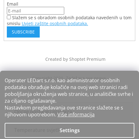
Email
Slažem se s obradom osobnih podataka navedenih u tom
smislu
Uvjeti zaštite osobnih podataka.
SUBSCRIBE
Created by Shoptet Premium
Operater LEDart s.r.o. kao administrator osobnih
podataka obrađuje kolačiće na ovoj web stranici radi
poboljšanja okruženja web stranice, u analitičke svrhe i
za ciljano oglašavanje.
Nastavkom pregledavanja ove stranice slažete se s
Opcije dostave i plaćanja
njihovom upotrebom.
Više informacija
Temperature svjetlosti
Settings