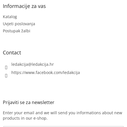
t
Informacije za vas
e
Katalog
r
Uvjeti poslovanja
Postupak žalbi
Contact
ledakcija
@
ledakcija.hr
https://www.facebook.com/ledakcija
Enter your email and we will send you informations about new
products in our e-shop.