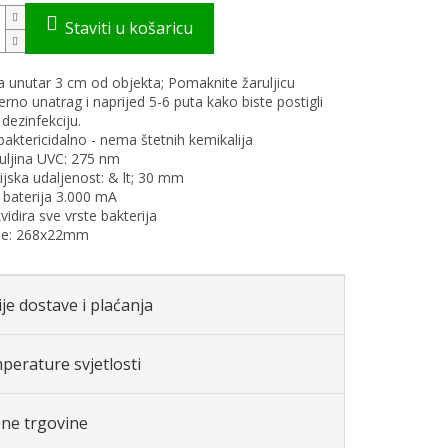
 unutar 3 cm od objekta; Pomaknite žaruljicu
rno unatrag i naprijed 5-6 puta kako biste postigli
dezinfekciju.
baktericidalno - nema štetnih kemikalija
duljina UVC: 275 nm
cijska udaljenost: & lt; 30 mm
a baterija 3.000 mA
kvidira sve vrste bakterija
je: 268x22mm
je dostave i plaćanja
perature svjetlosti
ene trgovine