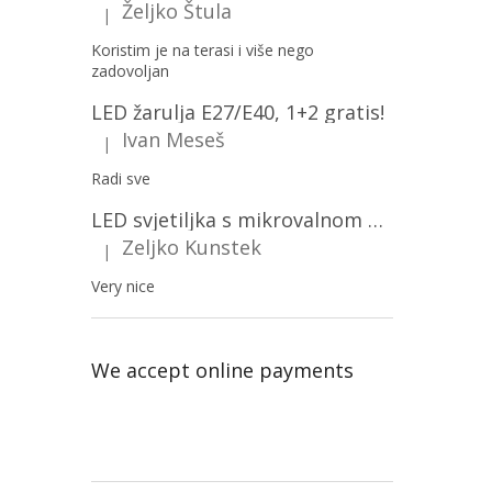
Željko Štula
|
The product rating is 5 out of 5 stars.
Koristim je na terasi i više nego
zadovoljan
LED žarulja E27/E40, 1+2 gratis!
Ivan Meseš
|
The product rating is 5 out of 5 stars.
Radi sve
LED svjetiljka s mikrovalnom pećnicom i svjetlosnim senzorom 36W, 3820lm, okrugla, bijeli okvir/2-PACK!
Zeljko Kunstek
|
The product rating is 5 out of 5 stars.
Very nice
We accept online payments