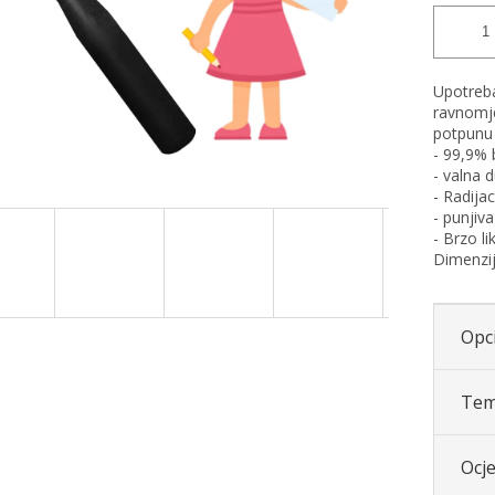
Upotreba
ravnomje
potpunu 
- 99,9% 
- valna 
- Radija
- punjiv
- Brzo li
Dimenzi
Opci
Tem
Ocj