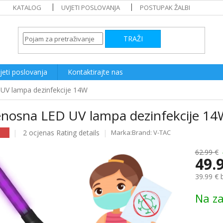
KATALOG
UVJETI POSLOVANJA
POSTUPAK ŽALBI
TRAŽI
jeti poslovanja
Kontaktirajte nas
 UV lampa dezinfekcije 14W
jenosna LED UV lampa dezinfekcije 1
The
2 ocjenas
Rating details
Brand:
V-TAC
average
product
62.99 €
49.
rating
is
39.99 € 
5.0
out
Measure
Na za
of
price:
5
stars.