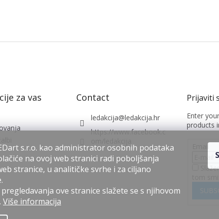
ije za vas
Contact
Enter you
ledakcija
@
ledakcija.hr
products i
lovanja
https://www.facebook.c
albi
om/ledakcija
Email
Dart s.r.o. kao administrator osobnih podataka
lačiće na ovoj web stranici radi poboljšanja
Slaže
b stranice, u analitičke svrhe i za ciljano
tom smi
.
regledavanja ove stranice slažete se s njihovom
SUBS
.
Više informacija