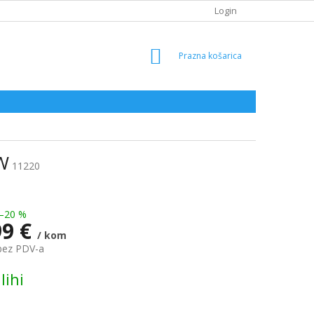
Login
SHOPPING
CART
4W
11220
–20 %
99 €
/ kom
bez PDV-a
lihi