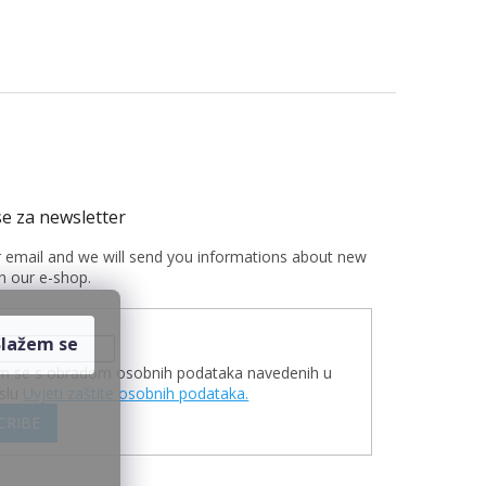
r email and we will send you informations about new
n our e-shop.
m se s obradom osobnih podataka navedenih u
slu
Uvjeti zaštite osobnih podataka.
CRIBE