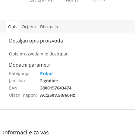
Opis
Ocjena
Diskusija
Opis proizvoda nije dostupan
Pribor
Jamstvo
:
2 godine
EAN
:
3800157643474
Ulazni napon
:
AC:250V,50/60Hz
F
o
o
t
Informacije za vas