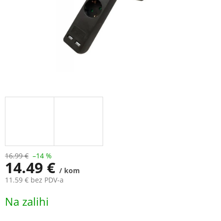
16.99 €
–14 %
14.49 €
/ kom
11.59 € bez PDV-a
Measure
Na zalihi
price: