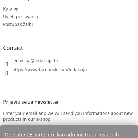
e
Katalog
r
Uvjeti poslovanja
Postupak žalbi
Contact
ledakcija
@
ledakcija.hr
https://www.facebook.com/ledakcija
Enter your email and we will send you informations about new
products in our e-shop.
Email
Operater LEDart s.r.o. kao administrator osobnih