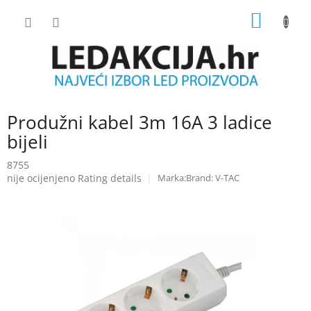
Skip
SHOPP
to
content
CART
Produžni kabel 3m 16A 3 ladice
bijeli
8755
The
nije ocijenjeno
Rating details
Brand:
V-TAC
average
product
rating
is
0.0
out
of
5
stars.