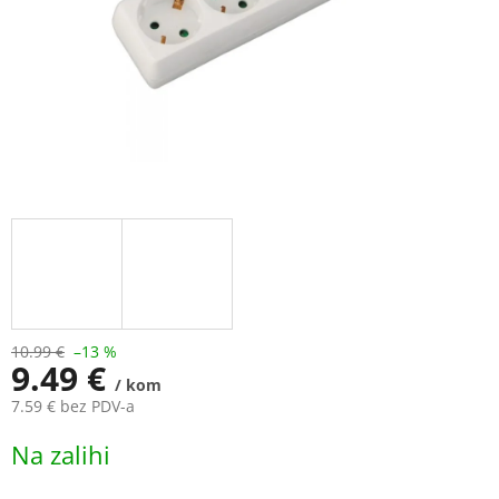
10.99 €
–13 %
9.49 €
/ kom
7.59 € bez PDV-a
Measure
Na zalihi
price: