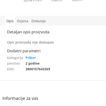
Opis
Ocjena
Diskusija
Opis proizvoda nije dostupan
Pribor
Jamstvo
:
2 godine
EAN
:
3800157643269
F
o
o
t
Informacije za vas
e