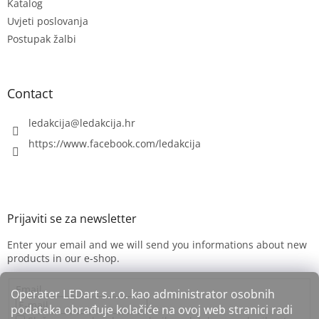
Katalog
r
Uvjeti poslovanja
Postupak žalbi
Contact
ledakcija
@
ledakcija.hr
https://www.facebook.com/ledakcija
Enter your email and we will send you informations about new
products in our e-shop.
Email
Operater LEDart s.r.o. kao administrator osobnih
podataka obrađuje kolačiće na ovoj web stranici radi