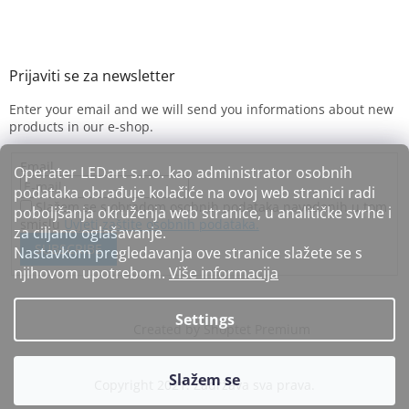
Enter your email and we will send you informations about new
products in our e-shop.
Email
Operater LEDart s.r.o. kao administrator osobnih
podataka obrađuje kolačiće na ovoj web stranici radi
Slažem se s obradom osobnih podataka navedenih u tom
poboljšanja okruženja web stranice, u analitičke svrhe i
smislu
Uvjeti zaštite osobnih podataka.
za ciljano oglašavanje.
SUBSCRIBE
Nastavkom pregledavanja ove stranice slažete se s
njihovom upotrebom.
Više informacija
Settings
Created by Shoptet Premium