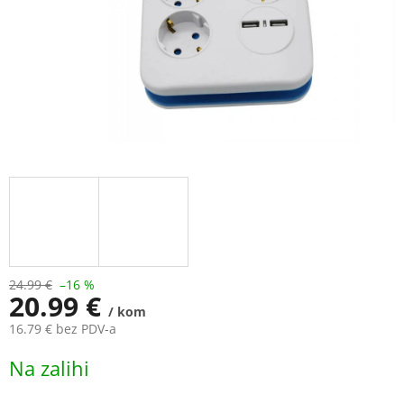
24.99 €
–16 %
20.99 €
/ kom
16.79 € bez PDV-a
Measure
Na zalihi
price: