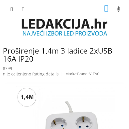
Skip
SHOPP
to
content
CART
Proširenje 1,4m 3 ladice 2xUSB
16A IP20
8799
The
nije ocijenjeno
Rating details
Brand:
V-TAC
average
product
rating
is
0.0
out
of
5
stars.