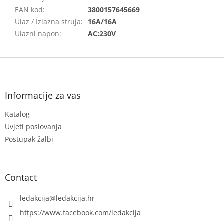
EAN kod
:
3800157645669
Ulaz / Izlazna struja
:
16A/16A
Ulazni napon
:
AC:230V
F
o
o
t
Informacije za vas
e
Katalog
r
Uvjeti poslovanja
Postupak žalbi
Contact
ledakcija
@
ledakcija.hr
https://www.facebook.com/ledakcija