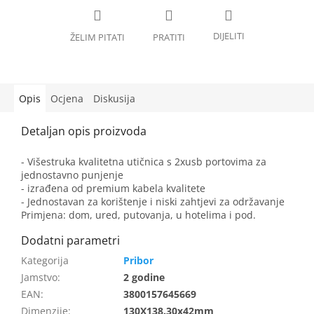
Opis
Ocjena
Diskusija
- Višestruka kvalitetna utičnica s 2xusb portovima za
jednostavno punjenje
- izrađena od premium kabela kvalitete
- Jednostavan za korištenje i niski zahtjevi za održavanje
Primjena: dom, ured, putovanja, u hotelima i pod.
Pribor
Jamstvo
:
2 godine
EAN
:
3800157645669
Dimenzije
:
130X138.30x42mm