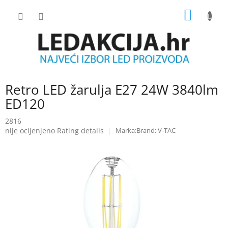
Skip
SHOPP
to
content
CART
Retro LED žarulja E27 24W 3840lm
ED120
2816
The
nije ocijenjeno
Rating details
Brand:
V-TAC
average
product
rating
is
0.0
out
of
5
stars.