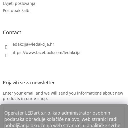
Uvjeti poslovanja
Postupak žalbi
Contact
ledakcija
@
ledakcija.hr
https://www.facebook.com/ledakcija
Enter your email and we will send you informations about new
products in our e-shop.
Email
Operater LEDart s.r.o. kao administrator osobnih
podataka obrađuje kolačiće na ovoj web stranici radi
Slažem se s obradom osobnih podataka navedenih u tom
poboljšanja okruženja web stranice, u analitičke svrhe i