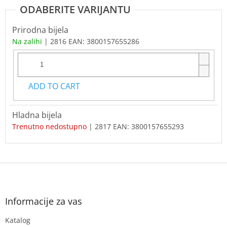
Prirodna bijela
Na zalihi
| 2816
EAN:
3800157655286
ADD TO CART
Hladna bijela
Trenutno nedostupno
| 2817
EAN:
3800157655293
F
o
o
t
Informacije za vas
e
Katalog
r