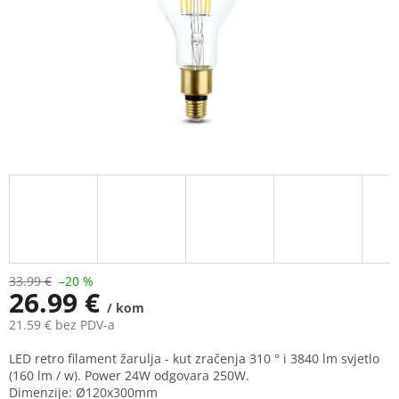
33.99 €
–20 %
26.99 €
/ kom
21.59 € bez PDV-a
Measure
LED retro filament žarulja - kut zračenja 310 ° i 3840 lm svjetlo
price:
(160 lm / w). Power 24W odgovara 250W.
Dimenzije: Ø120x300mm