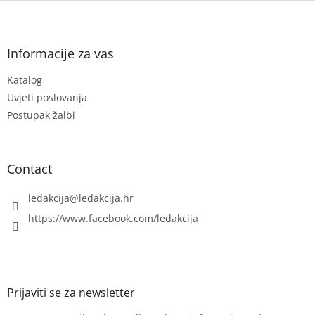
F
o
o
t
Informacije za vas
e
Katalog
r
Uvjeti poslovanja
Postupak žalbi
Contact
ledakcija
@
ledakcija.hr
https://www.facebook.com/ledakcija