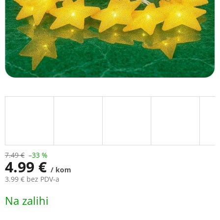
7.49 €
–33 %
4.99 €
/ kom
3.99 € bez PDV-a
Measure
Na zalihi
price: