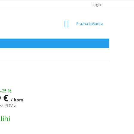
Login
SHOPPING
CART
–25 %
9 €
/ kom
ez PDV-a
lihi