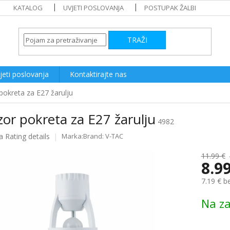
KATALOG
UVJETI POSLOVANJA
POSTUPAK ŽALBI
TRAŽI
jeti poslovanja
Kontaktirajte nas
pokreta za E27 žarulju
or pokreta za E27 žarulju
4982
a
Rating details
Brand:
V-TAC
e
11.99 €
8.9
7.19 € b
Measure
Na za
price: