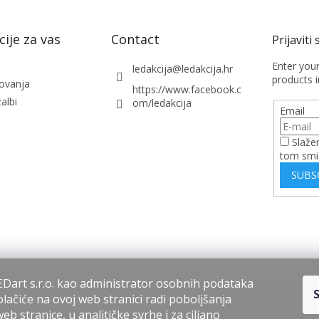
ije za vas
Contact
Enter you
ledakcija
@
ledakcija.hr
products i
lovanja
https://www.facebook.c
albi
om/ledakcija
Email
Slaže
tom smi
SUBS
Dart s.r.o. kao administrator osobnih podataka
lačiće na ovoj web stranici radi poboljšanja
b stranice, u analitičke svrhe i za ciljano