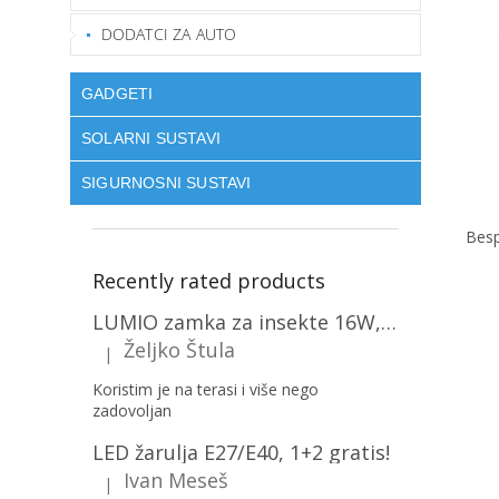
DODATCI ZA AUTO
GADGETI
SOLARNI SUSTAVI
SIGURNOSNI SUSTAVI
Besp
Recently rated products
LUMIO zamka za insekte 16W, 1+1 gratis! [MKE004]
Željko Štula
|
The product rating is 5 out of 5 stars.
Koristim je na terasi i više nego
zadovoljan
LED žarulja E27/E40, 1+2 gratis!
Ivan Meseš
|
The product rating is 5 out of 5 stars.