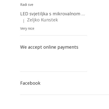
Radi sve
LED svjetiljka s mikrovalnom pećnicom i svjetlosnim senzorom 36W, 3820lm, okrugla, bijeli okvir/2-PACK!
Zeljko Kunstek
|
The product rating is 5 out of 5 stars.
Very nice
We accept online payments
Facebook
F
o
o