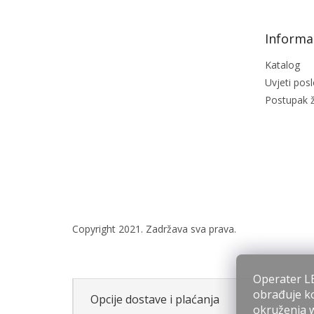
t
e
Informac
r
Katalog
Uvjeti pos
Postupak ž
Operater LE
obrađuje ko
Opcije dostave i plaćanja
okruženja we