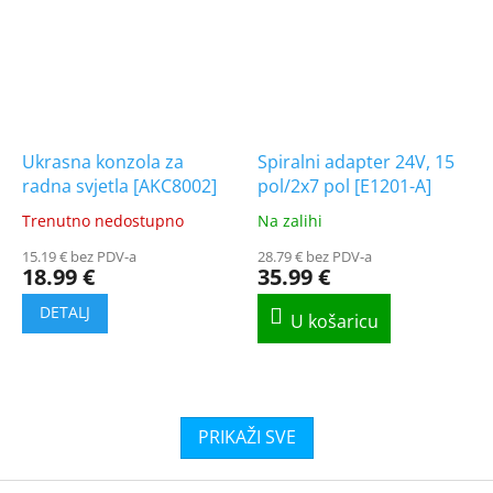
Ukrasna konzola za
Spiralni adapter 24V, 15
radna svjetla [AKC8002]
pol/2x7 pol [E1201-A]
Trenutno nedostupno
Na zalihi
The
The
average
average
15.19 € bez PDV-a
28.79 € bez PDV-a
product
product
18.99 €
35.99 €
rating
rating
is
is
5.0
5.0
out
out
of
of
5
5
stars.
stars.
F