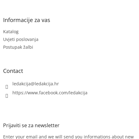
o
o
t
Informacije za vas
e
Katalog
r
Uvjeti poslovanja
Postupak žalbi
Contact
ledakcija
@
ledakcija.hr
https://www.facebook.com/ledakcija
Enter your email and we will send you informations about new