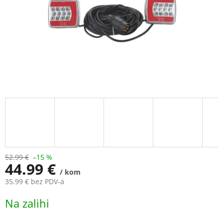
52.99 €
–15 %
44.99 €
/ kom
35.99 € bez PDV-a
Measure
Na zalihi
price: