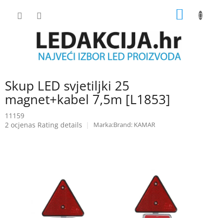
Skip
SHOPP
to
content
CART
Skup LED svjetiljki 25
magnet+kabel 7,5m [L1853]
11159
The
2 ocjenas
Rating details
Brand:
KAMAR
average
product
rating
is
5.0
out
of
5
stars.