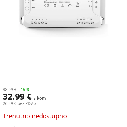
38.99 €
–15 %
32.99 €
/ kom
26.39 € bez PDV-a
Measure
Trenutno nedostupno
price: