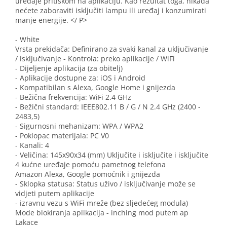
uređaje pritiskom na aplikaciju. Kao rezultat toga, nikada
nećete zaboraviti isključiti lampu ili uređaj i konzumirati
manje energije. </ P>
- White
Vrsta prekidača: Definirano za svaki kanal za uključivanje
/ isključivanje - Kontrola: preko aplikacije / WiFi
- Dijeljenje aplikacija (za obitelj)
- Aplikacije dostupne za: iOS i Android
- Kompatibilan s Alexa, Google Home i gnijezda
- Bežična frekvencija: WiFi 2.4 GHz
- Bežični standard: IEEE802.11 B / G / N 2.4 GHz (2400 -
2483,5)
- Sigurnosni mehanizam: WPA / WPA2
- Poklopac materijala: PC V0
- Kanali: 4
- Veličina: 145x90x34 (mm)
Uključite i isključite i isključite
4 kućne uređaje pomoću pametnog telefona
Amazon Alexa, Google pomoćnik i gnijezda
- Sklopka statusa: Status uživo / isključivanje može se
vidjeti putem aplikacije
- izravnu vezu s WiFi mreže (bez sljedećeg modula)
Mode blokiranja aplikacija
- inching mod putem ap
Lakace