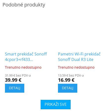
Smart prekidač Sonoff
Pametni Wi-Fi prekidač
4cpor3+rf433
Sonoff Dual R3 Lite
[M0802010004]
Trenutno nedostupno
Trenutno nedostupno
The
The
average
average
31.99 € bez PDV-a
13.59 € bez PDV-a
product
product
39.99 €
16.99 €
rating
rating
is
is
5.0
5.0
out
out
of
of
5
5
stars.
stars.