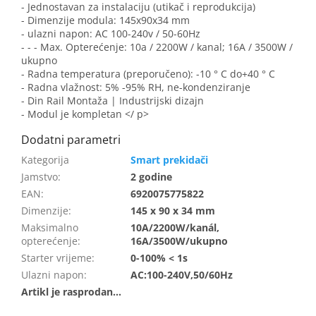
- Jednostavan za instalaciju (utikač i reprodukcija)
- Dimenzije modula: 145x90x34 mm
- ulazni napon: AC 100-240v / 50-60Hz
- - - Max. Opterećenje: 10a / 2200W / kanal; 16A / 3500W /
ukupno
- Radna temperatura (preporučeno): -10 ° C do+40 ° C
- Radna vlažnost: 5% -95% RH, ne-kondenziranje
- Din Rail Montaža | Industrijski dizajn
- Modul je kompletan </ p>
Smart prekidači
Jamstvo
:
2 godine
EAN
:
6920075775822
Dimenzije
:
145 x 90 x 34 mm
Maksimalno
10A/2200W/kanál,
opterećenje
:
16A/3500W/ukupno
Starter vrijeme
:
0-100% < 1s
Ulazni napon
:
AC:100-240V,50/60Hz