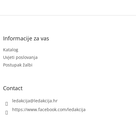
F
o
o
t
Informacije za vas
e
Katalog
r
Uvjeti poslovanja
Postupak žalbi
Contact
ledakcija
@
ledakcija.hr
https://www.facebook.com/ledakcija