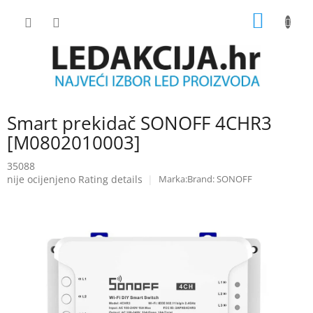
Skip
SHOPP
to
content
CART
Smart prekidač SONOFF 4CHR3
[M0802010003]
35088
The
nije ocijenjeno
Rating details
Brand:
SONOFF
average
product
rating
is
0.0
out
of
5
stars.