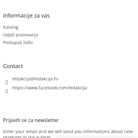
o
o
t
Informacije za vas
e
Katalog
r
Uvjeti poslovanja
Postupak žalbi
Contact
ledakcija
@
ledakcija.hr
https://www.facebook.com/ledakcija
Enter your email and we will send you informations about new
products in our e-shop.