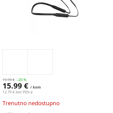
19.99 €
–20 %
15.99 €
/ kom
12.79 € bez PDV-a
Measure
Trenutno nedostupno
price: