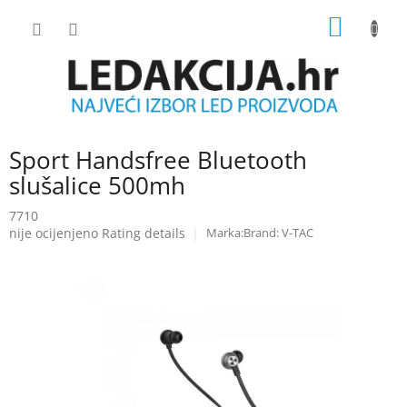
Skip
SHOPP
to
content
CART
Sport Handsfree Bluetooth
slušalice 500mh
7710
The
nije ocijenjeno
Rating details
Brand:
V-TAC
average
product
rating
is
0.0
out
of
5
stars.