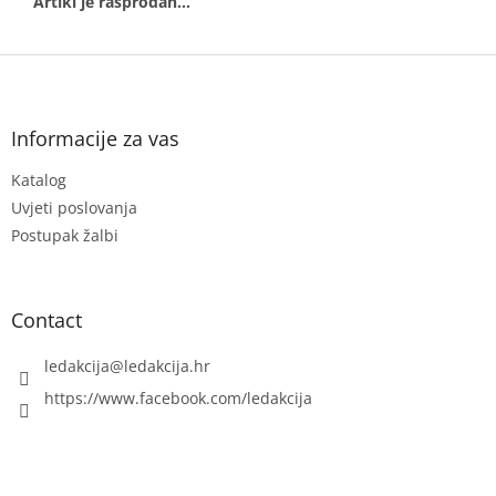
F
o
o
t
Informacije za vas
e
Katalog
r
Uvjeti poslovanja
Postupak žalbi
Contact
ledakcija
@
ledakcija.hr
https://www.facebook.com/ledakcija