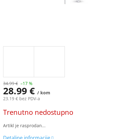
34.99 €
–17 %
28.99 €
/ kom
23.19 € bez PDV-a
Measure
Trenutno nedostupno
price: