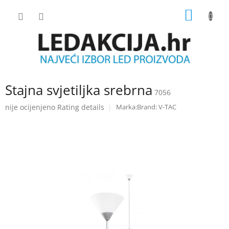
Skip
SHOPP
to
content
CART
Stajna svjetiljka srebrna
7056
The
nije ocijenjeno
Rating details
Brand:
V-TAC
average
product
rating
is
0.0
out
of
5
stars.