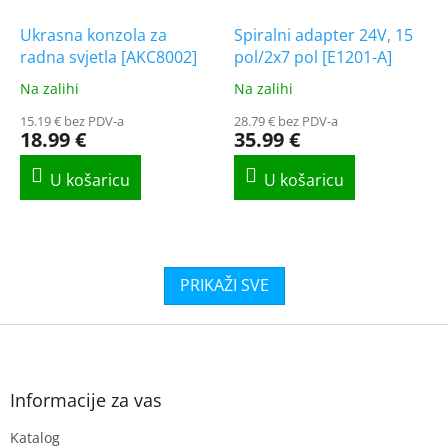
Ukrasna konzola za
Spiralni adapter 24V, 15
radna svjetla [AKC8002]
pol/2x7 pol [E1201-A]
Na zalihi
Na zalihi
The
The
average
average
15.19 € bez PDV-a
28.79 € bez PDV-a
product
product
18.99 €
35.99 €
rating
rating
is
is
5.0
5.0
out
out
of
of
5
5
stars.
stars.
F
o
o
t
Informacije za vas
e
Katalog
r