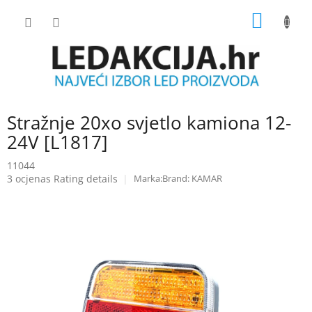
Skip
SHOPP
to
content
CART
Stražnje 20xo svjetlo kamiona 12-
24V [L1817]
11044
The
3 ocjenas
Rating details
Brand:
KAMAR
average
product
rating
is
5.0
out
of
5
stars.