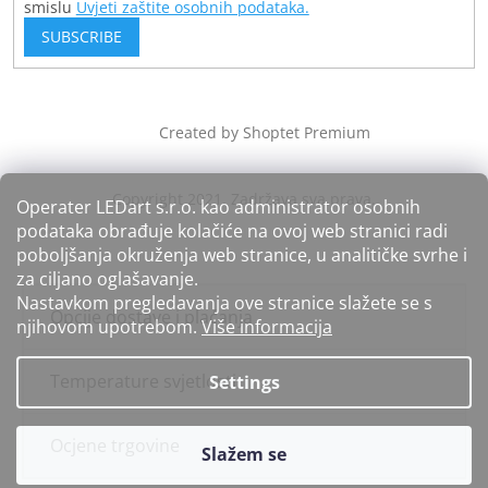
smislu
Uvjeti zaštite osobnih podataka.
SUBSCRIBE
Created by Shoptet Premium
Operater LEDart s.r.o. kao administrator osobnih
podataka obrađuje kolačiće na ovoj web stranici radi
poboljšanja okruženja web stranice, u analitičke svrhe i
za ciljano oglašavanje.
Nastavkom pregledavanja ove stranice slažete se s
Opcije dostave i plaćanja
njihovom upotrebom.
Više informacija
Temperature svjetlosti
Settings
Ocjene trgovine