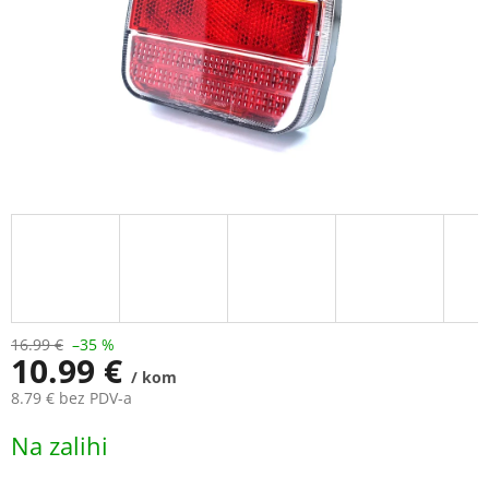
16.99 €
–35 %
10.99 €
/ kom
8.79 € bez PDV-a
Measure
Na zalihi
price: