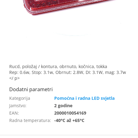
Rucd, položaj / kontura, obrnuto, kočnica, tokka
Rep: 0.6w, Stop: 3.1w, Obrnut: 2.8W, DI: 3.1W, mag: 3.7w
</ p>
Pomoćna i radna LED svjetla
Jamstvo
:
2 godine
EAN
:
2000010054169
Radna temperatura
:
-40°C až +65°C
F