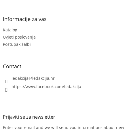
o
o
t
Informacije za vas
e
Katalog
r
Uvjeti poslovanja
Postupak žalbi
Contact
ledakcija
@
ledakcija.hr
https://www.facebook.com/ledakcija
Enter your email and we will send you informations about new