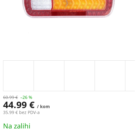
60.99 €
–26 %
44.99 €
/ kom
35.99 € bez PDV-a
Measure
Na zalihi
price: