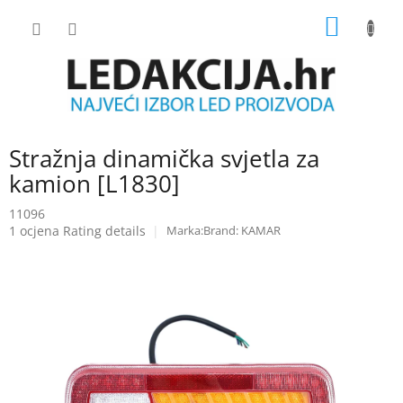
Skip
SHOPP
to
content
CART
Stražnja dinamička svjetla za
kamion [L1830]
11096
The
1 ocjena
Rating details
Brand:
KAMAR
average
product
rating
is
5.0
out
of
5
stars.